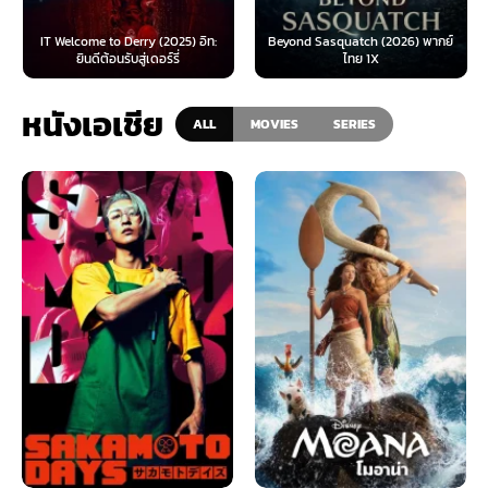
IT Welcome to Derry (2025) อิท:
Beyond Sasquatch (2026) พากย์
ยินดีต้อนรับสู่เดอร์รี่
ไทย 1X
หนังเอเชีย
ALL
MOVIES
SERIES