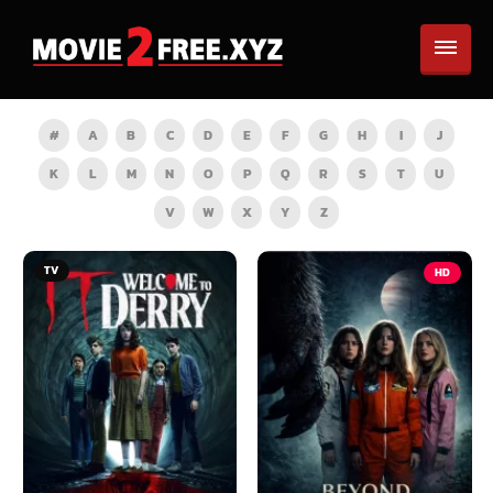
#
A
B
C
D
E
F
G
H
I
J
K
L
M
N
O
P
Q
R
S
T
U
V
W
X
Y
Z
TV
HD