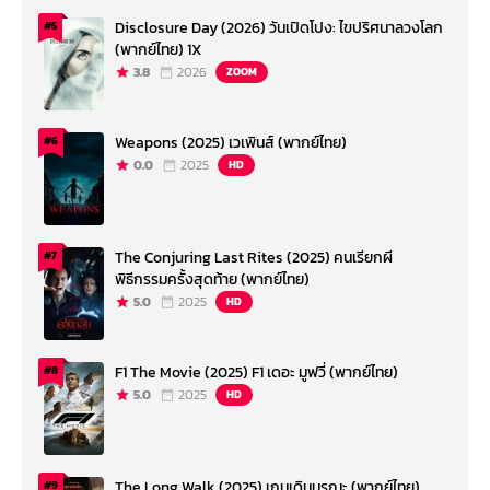
Disclosure Day (2026) วันเปิดโปง: ไขปริศนาลวงโลก
#5
(พากย์ไทย) 1X
3.8
2026
ZOOM
Weapons (2025) เวเพินส์ (พากย์ไทย)
#6
0.0
2025
HD
The Conjuring Last Rites (2025) คนเรียกผี
#7
พิธีกรรมครั้งสุดท้าย (พากย์ไทย)
5.0
2025
HD
F1 The Movie (2025) F1 เดอะ มูฟวี่ (พากย์ไทย)
#8
5.0
2025
HD
The Long Walk (2025) เกมเดินมรณะ (พากย์ไทย)
#9