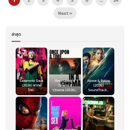
Next »
ล่าสุด
Sakamoto Days
Once Upon a
Above & Below
(2026) พากย์
Time in a
(2026)
ไทย...
Cinema (2026)...
SoundTrack...
Spider-Man:
I Want Your Sex