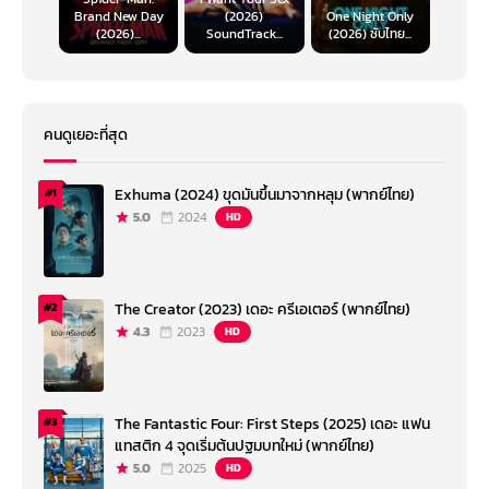
Brand New Day
(2026)
One Night Only
(2026)...
SoundTrack...
(2026) ซับไทย...
คนดูเยอะที่สุด
Exhuma (2024) ขุดมันขึ้นมาจากหลุม (พากย์ไทย)
#1
5.0
2024
HD
The Creator (2023) เดอะ ครีเอเตอร์ (พากย์ไทย)
#2
4.3
2023
HD
The Fantastic Four: First Steps (2025) เดอะ แฟน
#3
แทสติก 4 จุดเริ่มต้นปฐมบทใหม่ (พากย์ไทย)
5.0
2025
HD