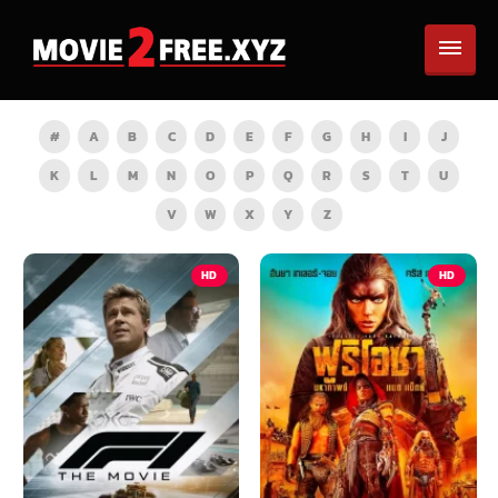
#
A
B
C
D
E
F
G
H
I
J
K
L
M
N
O
P
Q
R
S
T
U
V
W
X
Y
Z
HD
HD