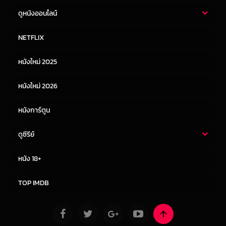
ดูหนังออนไลน์
หนังไทย
หนังฝรั่ง
NETFLIX
หนังเอเชีย
หนังเกาหลี
หนังใหม่ 2025
หนังจีน
หนังญี่ปุ่น
หนังใหม่ 2026
หนังการ์ตูน
ดูซีรีย์
ซีรี่ย์ไทย
ซีรีย์จีน
หนัง 18+
ซีรีย์ฝรั่ง
ซีรีย์เกาหลี
TOP IMDB