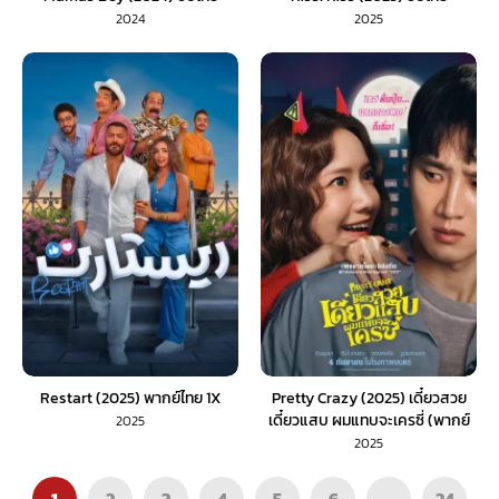
2024
2025
Restart (2025) พากย์ไทย 1X
Pretty Crazy (2025) เดี๋ยวสวย
เดี๋ยวแสบ ผมแทบจะเครซี่ (พากย์
2025
ไทย)
2025
1
2
3
4
5
6
…
24