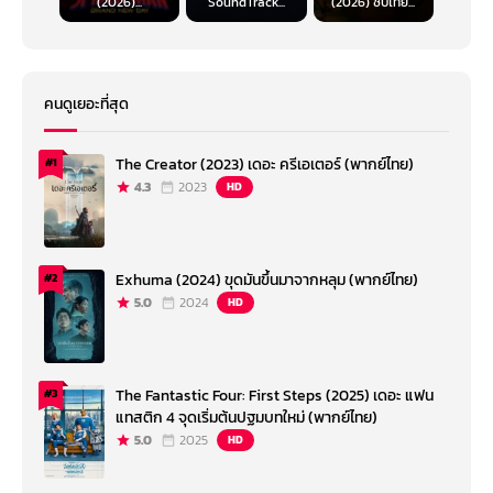
(2026)...
SoundTrack...
(2026) ซับไทย...
คนดูเยอะที่สุด
The Creator (2023) เดอะ ครีเอเตอร์ (พากย์ไทย)
#1
4.3
2023
HD
Exhuma (2024) ขุดมันขึ้นมาจากหลุม (พากย์ไทย)
#2
5.0
2024
HD
The Fantastic Four: First Steps (2025) เดอะ แฟน
#3
แทสติก 4 จุดเริ่มต้นปฐมบทใหม่ (พากย์ไทย)
5.0
2025
HD