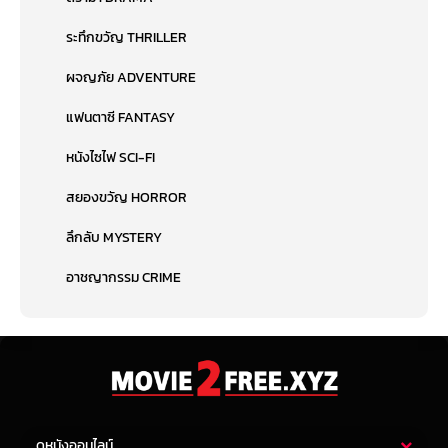
ระทึกขวัญ THRILLER
ผจญภัย ADVENTURE
แฟนตาซี FANTASY
หนังไซไฟ SCI-FI
สยองขวัญ HORROR
ลึกลับ MYSTERY
อาชญากรรม CRIME
ดูหนังออนไลน์