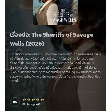
เรื่องย่อ: The Sheriffs of Savage
Wells (2026)
เมืองซาเวจเวลส์อันแปลกประหลาดกำลังมองหานายอำเภอ เพสลีย์ เบลล์เคยทำ
หน้าที่นี้มาก่อนและพร้อมที่จะพิสูจน์ว่าเธอทำได้อีกครั้ง เคด โอ’ไบรอัน นาย
อำเภอที่มีชื่อเสียงที่สุดในดินแดนไวโอมิง เดินทางมาถึงเมืองนี้เพื่อแย่งชิง
ตำแหน่งเช่นกัน ความขัดแย้งปะทุขึ้นเมื่อนายอำเภอทั้งสองเผชิญหน้ากัน และคู่
แข่งที่เคยหยอกล้อกันเริ่มรู้สึกว่าพวกเขาเป็นมากกว่าแค่คู่แข่ง แต่เมื่ออาชญากร
รุนแรงคุกคามผู้คนที่พวกเขารัก พวกเขาจะต้องละทิ้งความแตกต่างเพื่อปกป้อง
เมืองนี้
0
(No Ratings Yet)