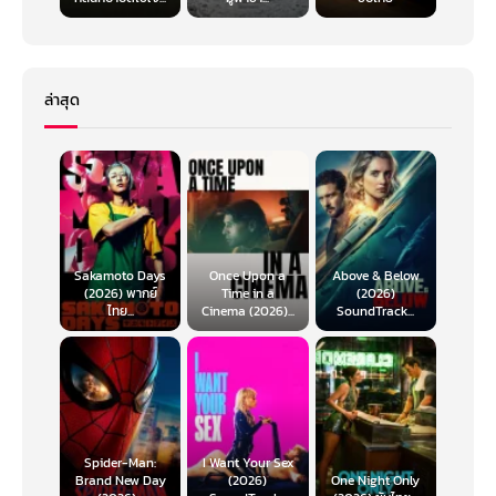
ล่าสุด
Sakamoto Days
Once Upon a
Above & Below
(2026) พากย์
Time in a
(2026)
ไทย...
Cinema (2026)...
SoundTrack...
Spider-Man:
I Want Your Sex
Brand New Day
(2026)
One Night Only