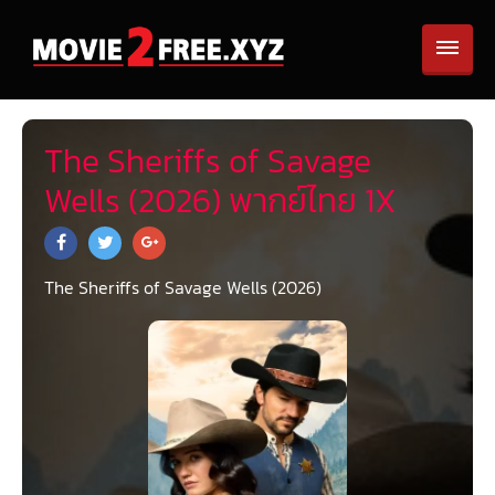
The Sheriffs of Savage
Wells (2026) พากย์ไทย 1X
The Sheriffs of Savage Wells (2026)