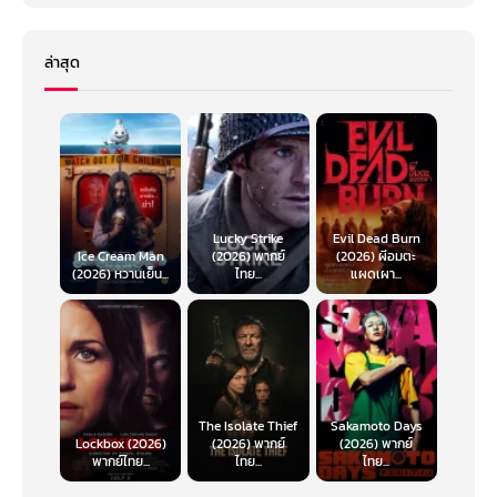
ล่าสุด
Lucky Strike
Evil Dead Burn
Ice Cream Man
(2026) พากย์
(2026) ผีอมตะ
(2026) หวานเย็น...
ไทย...
แผดเผา...
The Isolate Thief
Sakamoto Days
Lockbox (2026)
(2026) พากย์
(2026) พากย์
พากย์ไทย...
ไทย...
ไทย...