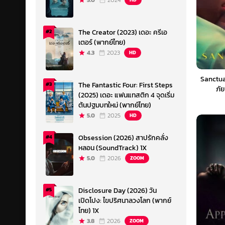
5.0
2024
The Creator (2023) เดอะ ครีเอ
#2
เตอร์ (พากย์ไทย)
4.3
2023
HD
Sanctua
The Fantastic Four: First Steps
#3
ภัย
(2025) เดอะ แฟนแทสติก 4 จุดเริ่ม
ต้นปฐมบทใหม่ (พากย์ไทย)
5.0
2025
HD
Obsession (2026) สาปรักคลั่ง
#4
หลอน (SoundTrack) 1X
5.0
2026
ZOOM
Disclosure Day (2026) วัน
#5
เปิดโปง: ไขปริศนาลวงโลก (พากย์
ไทย) 1X
3.8
2026
ZOOM