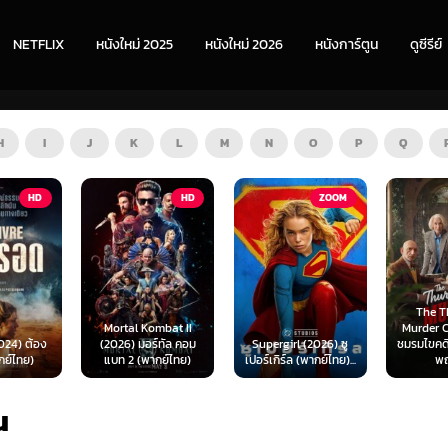
NETFLIX
หนังใหม่ 2025
หนังใหม่ 2026
หนังการ์ตูน
ดูซีรีย์
H
I
J
K
L
M
N
O
P
Q
HD
ZOOM
HD
The Thursday
ombat II
Murder Club (2025)
Exhuma 
ร์ทัล คอม
Supergirl (2026) ซู
ชมรมไขคดีฆาตกรรมวัน
มันขึ้
ากย์ไทย)
เปอร์เกิร์ล (พากย์ไทย)...
พฤหัส...
(พา
u