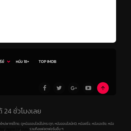
รีย์
หนัง 18+
TOP IMDB
้ 24 ชั่วโมงเลย
ใหม่พากย์ไทย, ดูหนังออนไลน์ไม่กระตุก, หนังออนไลน์HD, หนังฝรั่ง, หนังเอเชีย, หนัง
deo
,
Apple TV
,
Hulu
รวมถึงแฟลตฟอร์มอื่น ๆ