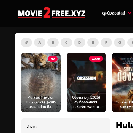
ดูหนังออนไลน์
#
A
B
C
D
E
F
G
HD
ZOOM
HD
e Lion
Obsession (2026)
Mortal K
 มูฟาซา
สาปรักคลั่งหลอน
Survive (2024) ต้อง
(2026) มอ
คิง...
(SoundTrack) 1X
รอด (พากย์ไทย)
แบท 2 (พ
Hul
ล่าสุด