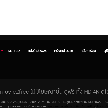
NETFLIX
หนังใหม่ 2025
หนังใหม่ 2026
หนังการ์ตูน
ดูซี
movie2free ไม่มีโฆษณาขั้น ดูฟรี ทั้ง HD 4K ดูได
งออนไลน์ 2024, ดูหนังออนไลน์ฟรี 2024, หนังออนไลน์ ไทย, ดูหนัง netflix หนังออนไลน์ฟรี, ดูหนัง
สียเงิน ดูหนังผ่านสมาร์ทโฟน หนังเต็มเรื่อง
ดูหนังออนไลน์ฟรี 4K
Netfilx
,
DisneyPlus
,
Prime Vi