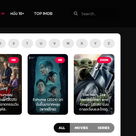
หนัง 18+
TOP IMDB
R
S
T
U
V
W
X
Y
Z
TV
HD
ZOOM
Star Wars: The
(2024) ขุด
Mandalorian and
The Last of Us
F1 The
นมาจากหลุม
Grogu (2026) แมน
Season 1-2 (2025)
F1 เดอะ
กย์ไทย)
ดาลอเรี่ยนและโกรกู...
เดอะ ลาสต์ ออฟ อัส
ALL
MOVIES
SERIES