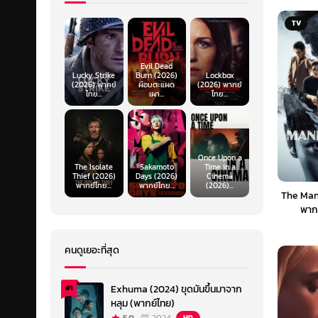
TV
Evil Dead
Lucky Strike
Burn (2026)
Lockbox
(2026) พากย์
ผีอมตะแผด
(2026) พากย์
ไทย...
เผา...
ไทย...
Once Upon a
The Isolate
Sakamoto
Time in a
Thief (2026)
Days (2026)
Cinema
พากย์ไทย...
พากย์ไทย...
(2026)...
The Man
พากย
คนดูเยอะที่สุด
Exhuma (2024) ขุดมันขึ้นมาจาก
#1
หลุม (พากย์ไทย)
HD