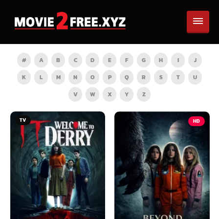
#
A
B
C
D
E
F
G
H
I
J
K
L
M
N
O
P
Q
R
S
T
U
V
W
X
Y
Z
TV
HD