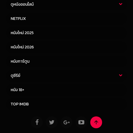
ดูหนังออนไลน์
หนังไทย
หนังฝรั่ง
NETFLIX
หนังเอเชีย
หนังเกาหลี
หนังใหม่ 2025
หนังจีน
หนังญี่ปุ่น
หนังใหม่ 2026
หนังการ์ตูน
ดูซีรีย์
ซีรี่ย์ไทย
ซีรีย์จีน
หนัง 18+
ซีรีย์ฝรั่ง
ซีรีย์เกาหลี
TOP IMDB