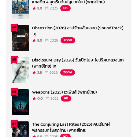
แทสติก 4 จุดเริ่มต้นปฐมบทใหม่ (พากย์ไทย)
5.0
2025
HD
Obsession (2026) สาปรักคลั่งหลอน (SoundTrack)
#4
1X
5.0
2026
ZOOM
Disclosure Day (2026) วันเปิดโปง: ไขปริศนาลวงโลก
#5
(พากย์ไทย) 1X
3.8
2026
ZOOM
Weapons (2025) เวเพินส์ (พากย์ไทย)
#6
0.0
2025
HD
The Conjuring Last Rites (2025) คนเรียกผี
#7
พิธีกรรมครั้งสุดท้าย (พากย์ไทย)
5.0
2025
HD