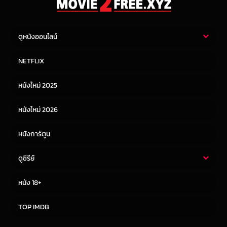
ดูหนังออนไลน์
หนังไทย
หนังฝรั่ง
NETFLIX
หนังเอเชีย
หนังเกาหลี
หนังใหม่ 2025
หนังจีน
หนังญี่ปุ่น
หนังใหม่ 2026
หนังการ์ตูน
ดูซีรีย์
ซีรี่ย์ไทย
ซีรีย์จีน
หนัง 18+
ซีรีย์ฝรั่ง
ซีรีย์เกาหลี
TOP IMDB