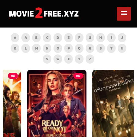
#
A
B
C
D
E
F
G
H
I
J
K
L
M
N
O
P
Q
R
S
T
U
V
W
X
Y
Z
HD
HD