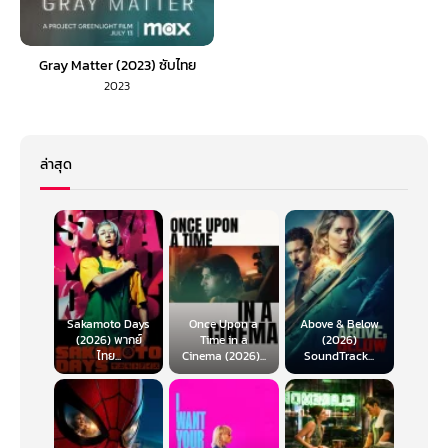
Gray Matter (2023) ซับไทย
2023
ล่าสุด
Sakamoto Days
Once Upon a
Above & Below
(2026) พากย์
Time in a
(2026)
ไทย...
Cinema (2026)...
SoundTrack...