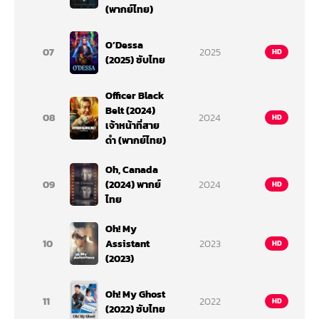
(พากย์ไทย)
O’Dessa
07
2025
HD
(2025) ซับไทย
Officer Black
Belt (2024)
08
2024
HD
เจ้าหน้าที่สาย
ดำ (พากย์ไทย)
Oh, Canada
09
(2024) พากย์
2024
HD
ไทย
Oh! My
10
Assistant
2023
HD
(2023)
Oh! My Ghost
11
2022
HD
(2022) ซับไทย