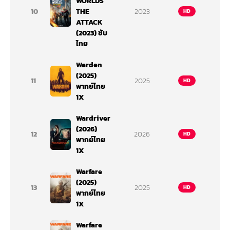
WORLDS
10
THE
2023
U
HD
ATTACK
(2023) ซับ
ไทย
Warden
(2025)
11
2025
U
HD
พากย์ไทย
1X
Wardriver
(2026)
12
2026
U
HD
พากย์ไทย
1X
Warfare
(2025)
13
2025
U
HD
พากย์ไทย
1X
Warfare