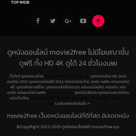
TOP IMDB
ดูหนังออนไลน์ movie2free ไม่มีโฆษณาขั้น
ดูฟรี ทั้ง HD 4K ดูได้ 24 ชั่วโมงเลย
เว็บไซต์ ดูหนังออนลไลน์
movie2free
,
ดูหนังออนไลน์ 4K
, ดูหนังออนไลน์ HD, ดูหนัง
ออนไลน์ 2024, ดูหนังออนไลน์ฟรี 2024, หนังออนไลน์ ไทย, ดูหนัง netflix หนังออนไลน์
ฟรี, ดูหนังใหม่พากย์ไทย, ดูหนังออนไลน์ไม่กระตุก, หนังออนไลน์HD, หนังฝรั่ง, หนัง
เอเชีย, หนังออนไลน์ netflix
ดูหนังออนไลน์ HD
ดูหนังไม่เสียเงิน ดูหนังผ่านสมาร์ทโฟน
หนังเต็มเรื่อง
ดูหนังออนไลน์ฟรี 4K
Netfilx
,
DisneyPlus
,
Prime Video
,
Apple TV
,
Hulu
รวมถึงแฟลตฟอร์มอื่น ๆ
movie2free เว็บดูหนังออนไลน์ที่ดีที่สุด อัปเดตหนัง
ใหม่ทุกวัน
©CopyRight 2023-2025 ดูหนังออนไลน์ฟรี movie2free.xyz