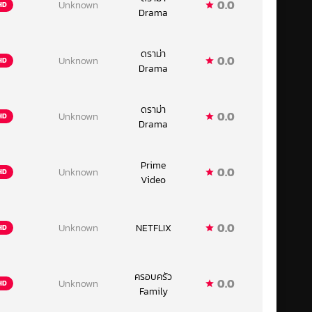
0.0
Unknown
HD
Drama
ดราม่า
0.0
Unknown
HD
Drama
ดราม่า
0.0
Unknown
HD
Drama
Prime
0.0
Unknown
HD
Video
0.0
Unknown
NETFLIX
HD
ครอบครัว
0.0
Unknown
HD
Family