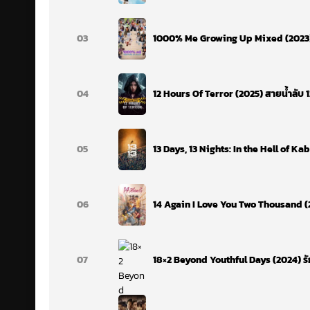
03
1000% Me Growing Up Mixed (2023
04
12 Hours Of Terror (2025) สายน้ำลับ 
05
13 Days, 13 Nights: In the Hell of Ka
06
14 Again I Love You Two Thousand (20
07
18×2 Beyond Youthful Days (2024) รั