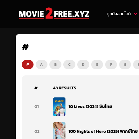
ดูหนังออนไลน์
#
#
A
B
C
D
E
F
G
#
43 RESULTS
01
10 Lives (2024) ซับไทย
02
100 Nights of Hero (2025) พากย์ไทย