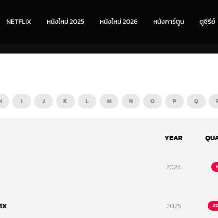
NETFLIX
หนังใหม่ 2025
หนังใหม่ 2026
หนังการ์ตูน
ดูซีรีย์
H
I
J
K
L
M
N
O
P
Q
YEAR
QUA
2024
 1X
2025
Z