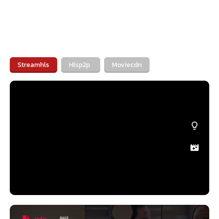
Streamhls
Hlsp2p
Moviecdn