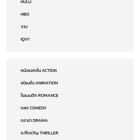
HULU
HBO
VIU
IQIYI
หนังแอคชั่น ACTION
อนิเมชั่น ANIMATION
โรแมนติก ROMANCE
ตลก COMEDY
ดราม่า DRAMA
ระทึกขวัญ THRILLER