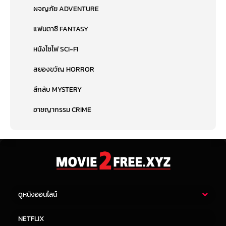
ผจญภัย ADVENTURE
แฟนตาซี FANTASY
หนังไซไฟ SCI-FI
สยองขวัญ HORROR
ลึกลับ MYSTERY
อาชญากรรม CRIME
ดูหนังออนไลน์
หนังไทย
หนังฝรั่ง
NETFLIX