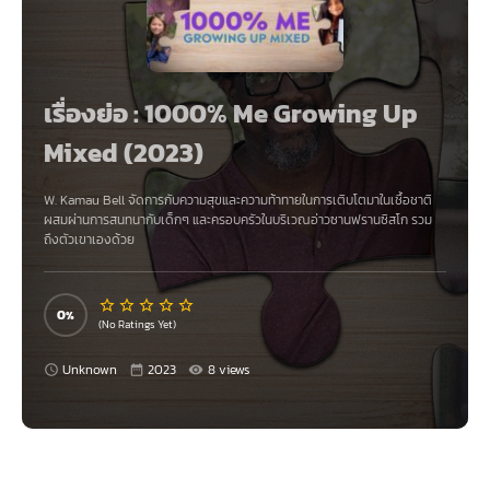
เรื่องย่อ :
1000% Me Growing Up
Mixed (2023)
W. Kamau Bell จัดการกับความสุขและความท้าทายในการเติบโตมาในเชื้อชาติ
ผสมผ่านการสนทนากับเด็กๆ และครอบครัวในบริเวณอ่าวซานฟรานซิสโก รวม
ถึงตัวเขาเองด้วย
0
(No Ratings Yet)
Unknown
2023
8 views