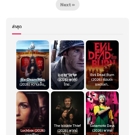
Next »
ล่าสุด
Lucky Strike
Evil Dead Burn
Ice Cream Man
(2026) พากย์
(2026) ผีอมตะ
(2026) หวานเย็น...
ไทย...
แผดเผา...
The Isolate Thief
Sakamoto Days
Lockbox (2026)
(2026) พากย์
(2026) พากย์