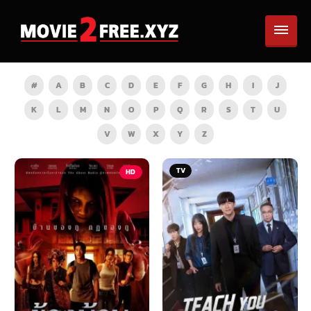
#
A
B
C
D
E
F
G
H
I
J
K
L
M
N
O
P
Q
R
S
T
U
V
W
X
Y
Z
TV
HD