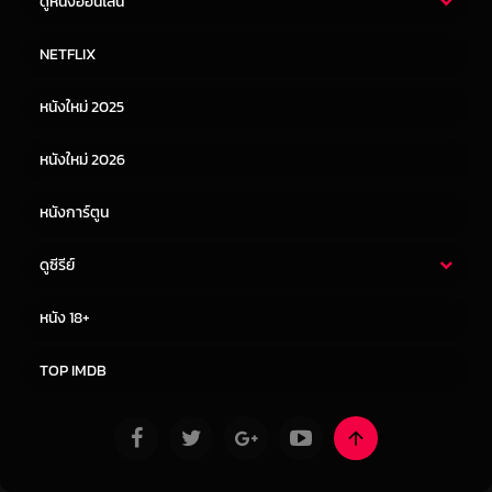
ดูหนังออนไลน์
หนังไทย
หนังฝรั่ง
NETFLIX
หนังเอเชีย
หนังเกาหลี
หนังใหม่ 2025
หนังจีน
หนังญี่ปุ่น
หนังใหม่ 2026
หนังการ์ตูน
ดูซีรีย์
ซีรี่ย์ไทย
ซีรีย์จีน
หนัง 18+
ซีรีย์ฝรั่ง
ซีรีย์เกาหลี
TOP IMDB