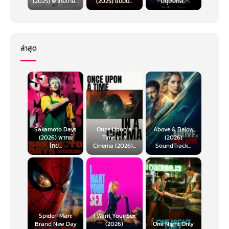
(2025) พากย์ไทย...
(2025) แบมบี้...
มนุษย์กล...
ล่าสุด
Sakamoto Days
Once Upon a
Above & Below
(2026) พากย์
Time in a
(2026)
ไทย...
Cinema (2026)...
SoundTrack...
Spider-Man:
I Want Your Sex
Brand New Day
(2026)
One Night Only