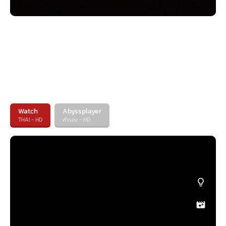
Watch
Abyssplayer
THAI - HD
สำรอง - HD