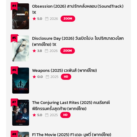
Obsession (2026) สาปรักคลั่งหลอน (SoundTrack)
#4
1X
5.0
2026
ZOOM
Disclosure Day (2026) วันเปิดโปง: ไขปริศนาลวงโลก
#5
(พากย์ไทย) 1X
3.8
2026
ZOOM
Weapons (2025) เวเพินส์ (พากย์ไทย)
#6
0.0
2025
HD
The Conjuring Last Rites (2025) คนเรียกผี
#7
พิธีกรรมครั้งสุดท้าย (พากย์ไทย)
5.0
2025
HD
F1 The Movie (2025) F1 เดอะ มูฟวี่ (พากย์ไทย)
#8