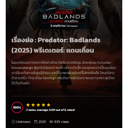
เรื่องย่อ : Predator: Badlands
(2025) พรีเดเตอร์: แดนเถื่อน
ในอนาคตบนดาวเคราะห์อันห่างไกล มีพรีเดเตอร์หนุ่ม (Dimitrius Schuster-
Koloamatangi) ผู้ถูกขับไล่ออกจากเผ่า เพราะตัวเล็ก และถูกมองว่าเป็นจุดอ่อน
เขาต้องเดินทางพิสูจน์ตัวเอง และได้มาพบพันธมิตรที่ไม่คาดฝันคือ ไซบอร์สาว
ตัวขาดครึ่ง Thia (Elle Fanning) การเดินทางสุดอันตรายบนดาวเคราะสุดโหด
ได้เริ่มต้นแล้ว
100
(
1
votes, average:
5.00
out of 5,
rated
)
Unknown
2025
839 views