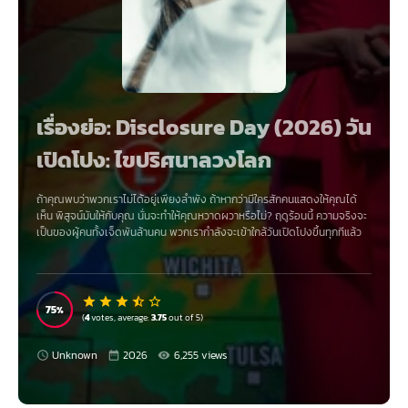
เรื่องย่อ: Disclosure Day (2026) วัน
เปิดโปง: ไขปริศนาลวงโลก
ถ้าคุณพบว่าพวกเราไม่ได้อยู่เพียงลำพัง ถ้าหากว่ามีใครสักคนแสดงให้คุณได้
เห็น พิสูจน์มันให้กับคุณ นั่นจะทำให้คุณหวาดผวาหรือไม่? ฤดูร้อนนี้ ความจริงจะ
เป็นของผู้คนทั้งเจ็ดพันล้านคน พวกเรากำลังจะเข้าใกล้วันเปิดโปงขึ้นทุกทีแล้ว
75
(
4
votes, average:
3.75
out of 5)
Unknown
2026
6,255 views