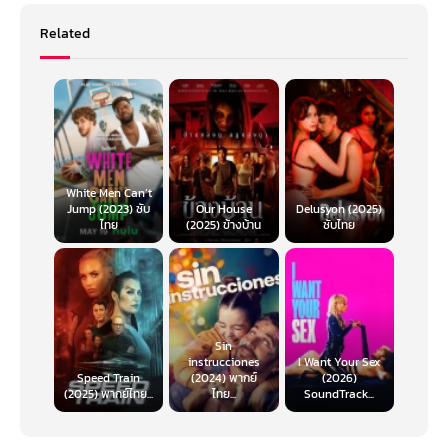
Related
White Men Can’t
Jump (2023) ซับ
Our House
Delusyon (2025)
ไทย
(2025) ข้างบ้าน
ซับไทย
Sin
instrucciones
I Want Your Sex
Speed Train
(2024) พากย์
(2026)
(2025) พากย์ไทย...
ไทย...
SoundTrack...