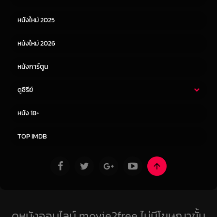
หนังเอเชีย
หนังเกาหลี
หนังใหม่ 2025
หนังจีน
หนังญี่ปุ่น
หนังใหม่ 2026
หนังการ์ตูน
ดูซีรีย์
ซีรี่ย์ไทย
ซีรีย์จีน
หนัง 18+
ซีรีย์ฝรั่ง
ซีรีย์เกาหลี
TOP IMDB
ดูหนังออนไลน์ movie2free ไม่มีโฆษณาขั้น