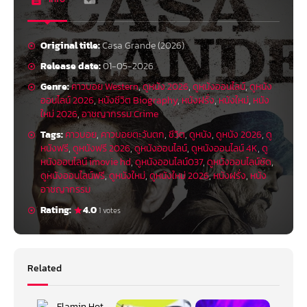
Original title:
Casa Grande (2026)
Release date:
01-05-2026
Genre:
คาวบอย Western
,
ดูหนัง 2026
,
ดูหนังออนไลน์
,
ดูหนัง
ออนไลน์ 2026
,
หนังชีวิต Biography
,
หนังฝรั่ง
,
หนังใหม่
,
หนัง
ใหม่ 2026
,
อาชญากรรม Crime
Tags:
คาวบอย
,
คาวบอยตะวันตก
,
ชีวิต
,
ดูหนัง
,
ดูหนัง 2026
,
ดู
หนังฟรี
,
ดูหนังฟรี 2026
,
ดูหนังออนไลน์
,
ดูหนังออนไลน์ 4K
,
ดู
หนังออนไลน์ imovie hd
,
ดูหนังออนไลน์037
,
ดูหนังออนไลน์ชัด
,
ดูหนังออนไลน์ฟรี
,
ดูหนังใหม่
,
ดูหนังใหม่ 2026
,
หนังฝรั่ง
,
หนัง
อาชญากรรม
Rating:
4.0
1 votes
Related