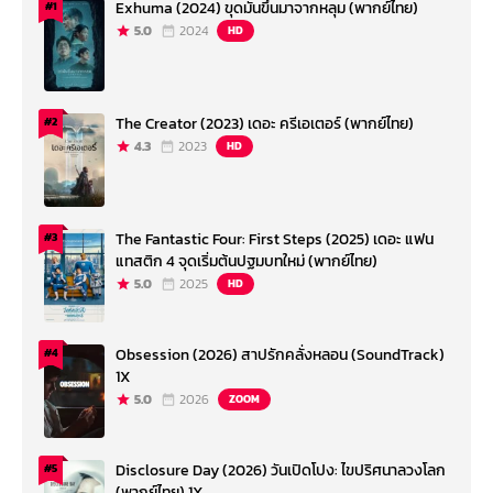
Exhuma (2024) ขุดมันขึ้นมาจากหลุม (พากย์ไทย)
#1
5.0
2024
HD
The Creator (2023) เดอะ ครีเอเตอร์ (พากย์ไทย)
#2
4.3
2023
HD
The Fantastic Four: First Steps (2025) เดอะ แฟน
#3
แทสติก 4 จุดเริ่มต้นปฐมบทใหม่ (พากย์ไทย)
5.0
2025
HD
Obsession (2026) สาปรักคลั่งหลอน (SoundTrack)
#4
1X
5.0
2026
ZOOM
Disclosure Day (2026) วันเปิดโปง: ไขปริศนาลวงโลก
#5
(พากย์ไทย) 1X