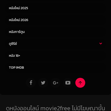
หนังเอเชีย
หนังเกาหลี
หนังใหม่ 2025
หนังจีน
หนังญี่ปุ่น
หนังใหม่ 2026
หนังการ์ตูน
ดูซีรีย์
ซีรี่ย์ไทย
ซีรีย์จีน
หนัง 18+
ซีรีย์ฝรั่ง
ซีรีย์เกาหลี
TOP IMDB
ดูหนังออนไลน์ movie2free ไม่มีโฆษณาขั้น