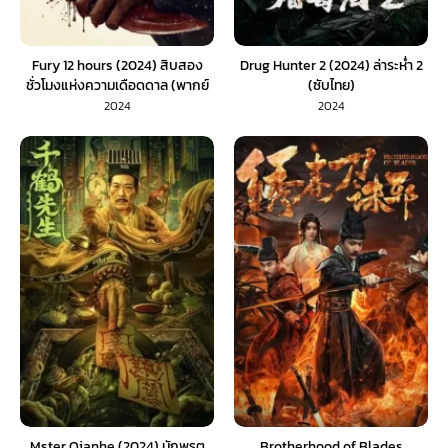
Fury 12 hours (2024) สิบสอง
Drug Hunter 2 (2024) ล่าระห่ำ 2
ชั่วโมงแห่งความเดือดดาล (พากย์
(ซับไทย)
ไทย)
2024
2024
Mster Qianhe (2024) นักพรต
Brotherhood of Blades