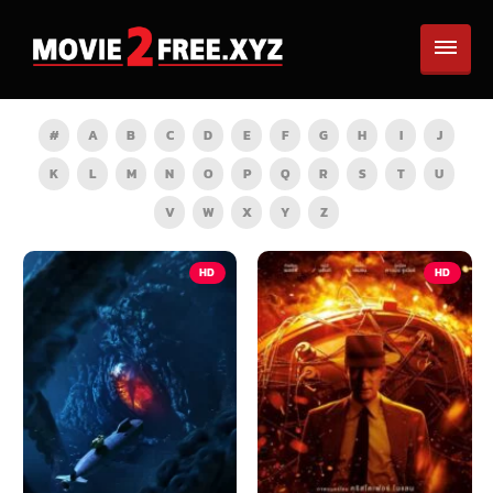
#
A
B
C
D
E
F
G
H
I
J
K
L
M
N
O
P
Q
R
S
T
U
V
W
X
Y
Z
HD
HD