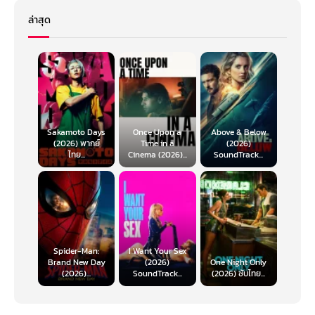
ล่าสุด
Sakamoto Days
Once Upon a
Above & Below
(2026) พากย์
Time in a
(2026)
ไทย...
Cinema (2026)...
SoundTrack...
Spider-Man:
I Want Your Sex
Brand New Day
(2026)
One Night Only
(2026)...
SoundTrack...
(2026) ซับไทย...