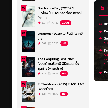
I
Disclosure Day (2026) วัน
#5
เปิดโปง: ไขปริศนาลวงโลก (พากย์
ไทย) 1X
3.8
2026
ZOOM
Or
Re
Weapons (2025) เวเพินส์ (พากย์
#6
Ge
ไทย)
อน
0.0
2025
HD
Ta
ดูห
The Conjuring Last Rites
#7
ซา
(2025) คนเรียกผี พิธีกรรมครั้ง
อ้อ
สุดท้าย (พากย์ไทย)
Ra
5.0
2025
HD
F1 The Movie (2025) F1 เดอะ มูฟวี่
#8
(พากย์ไทย)
5.0
2025
HD