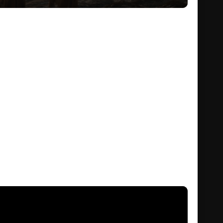
 ตำนานที่ไม่เคยเล่า จากเด็ก
แห่งสรรพสัตว์
รื่องราวในอดีตของ มูฟาซา ราชาเจ้าป่าที่ยิ่งใหญ่ มีความเป็นมา