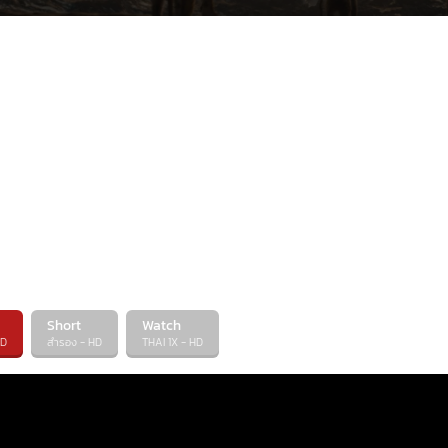
Mufasa: The Lion King
กำพร้าที่กลายเป็นราชา
Mufasa: The Lion King มูฟาซา: เดอะ ไลอ้อน คิง เ
อย่างไร ไปดูพร้อมกันเลย
Short
Watch
HD
สำรอง - HD
THAI 1X - HD