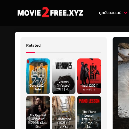
ดูหนังออนไลน์
Related
Vermin
Goyo (2024)
(Infested)
Inkabi (2024)
โกโย่
2023 | ฝูง...
พากย์ไทย
The Piano
My Dearest
Lesson
Assassin
Ransomed
(2024) บท
(2026) เลือด
(2023) คู่
เรียนจากเปีย
รัก...
ระห่ำ...
โน...