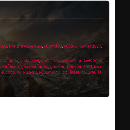
บุ๊ก Walt Disney Studios
หลักของ The Lion King (Live-Action) ที่ฉายไปในปี 2019 โดย
ที่ไม่เคยเปิดเผยที่ไหนมาก่อนของมูฟาซา ซึ่งเป็นพ่อของซิมบ้านั่นเอง
ูกสิงโตกำพร้า หลงทาง และโดดเดี่ยว จนกระทั่งเขาได้พบกับสิงโต
ารพบกันของทั้งคู่นำไปสู่การผจญภัยที่ไม่เหมือนใคร ไปจนถึงบท
 2024
,
ผจญภัย Adventure
,
หนังการ์ตูน
,
หนังใหม่
,
หนังใหม่ 2024
,
2024
,
ดูหนัง
,
ดูหนัง 2024
,
ดูหนัง2024
,
ดูหนังฟรี
,
ดูหนังฟรี 2024
,
ังออนไลน์ชัด
,
ดูหนังออนไลน์ฟรี
,
ดูหนังใหม่
,
ดูหนังใหม่ 2024
,
มูฟา
,
หนังผจญภัย
,
หนังฝรั่ง
,
หนังแฟนตาซี
,
เดอะ ไลอ้อน คิง
,
เพื่อน
,
ไล