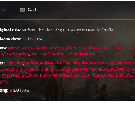
nfo
Cast
ภาพจาก : เฟซ
Mufasa: The Lion King หนังภาคต้น ก่อนเนื้อเรื่อง
เรื่องราวของ มูฟาซา (Mufasa) จะเล่าเรื่องในวัยหนุ่ม
iginal title:
Mufasa: The Lion King (2024) มูฟาซา เดอะ ไลอ้อน คิง
โดยหนังจะไปเจาะลึกความสัมพันธ์ของมูฟาซาที่เป็นล
นาม ทาก้า ผู้สืบทอดเลือดเนื้อเชื้อไขแห่งราชวงศ์ ก
lease date:
19-12-2024
ทดสอบสายสัมพันธ์ระหว่างทั้งคู่
nre:
Disney Plus
,
ครอบครัว Family
,
ดูหนัง 2024
,
ดูหนังออนไลน์
,
ดูหนังออนไลน์
ิเมชั่น Animation
,
เพลงดนตรี Musical
,
แฟนตาซี Fantasy
gs:
Lion King
,
Mufasa
,
Mufasa The Lion King
,
the lion king
,
The Lion King 
นังออนไลน์
,
ดูหนังออนไลน์ 4K
,
ดูหนังออนไลน์ imovie hd
,
ดูหนังออนไลน์037
,
ดูหน
,
มูฟาซา เดอะ ไลอ้อน คิง
,
หนัง Animetion
,
หนังการ์ตูน
,
หนังครอบครัว
,
หนังชนโรง
น คิง
ting:
5.0
1 votes