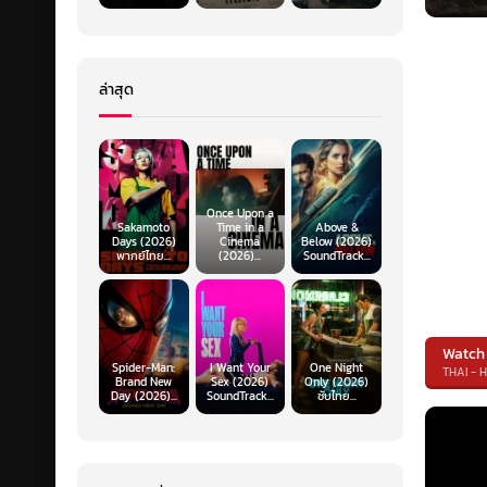
ล่าสุด
Once Upon a
Sakamoto
Time in a
Above &
Days (2026)
Cinema
Below (2026)
พากย์ไทย...
(2026)...
SoundTrack...
Watch
Spider-Man:
I Want Your
One Night
THAI - 
Brand New
Sex (2026)
Only (2026)
Day (2026)...
SoundTrack...
ซับไทย...