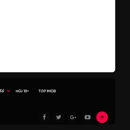
r.) ในบท ทาก้า หรือ สการ์
ี
ิ วัยเยาว์
ซาจู
ท คิรอส
 เอเช
อาเฟีย
ิมบ้า
รีย์
หนัง 18+
TOP IMDB
เคียร่า
มูฟาซา วัยเยาว์
เยาว์
ku)