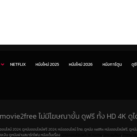
NETFLIX
หนังใหม่ 2025
หนังใหม่ 2026
หนังการ์ตูน
ดูซี
movie2free ไม่มีโฆษณาขั้น ดูฟรี ทั้ง HD 4K ดูได
งออนไลน์ 2024, ดูหนังออนไลน์ฟรี 2024, หนังออนไลน์ ไทย, ดูหนัง netflix หนังออนไลน์ฟรี, ดูหนัง
สียเงิน ดูหนังผ่านสมาร์ทโฟน หนังเต็มเรื่อง
ดูหนังออนไลน์ฟรี 4K
Netfilx
,
DisneyPlus
,
Prime Vi