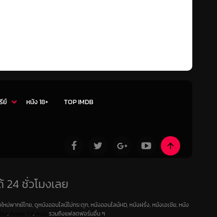
รีย์
หนัง 18+
TOP IMDB
้ 24 ชั่วโมงเลย
ใหม่พากย์ไทย, ดูหนังออนไลน์ไม่กระตุก, หนังออนไลน์HD, หนังฝรั่ง, หนังเอเชีย, หนัง
deo
,
Apple TV
,
Hulu
รวมถึงแฟลตฟอร์มอื่น ๆ