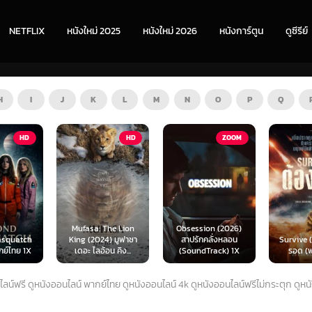
NETFLIX
หนังใหม่ 2025
หนังใหม่ 2026
หนังการ์ตูน
ดูซีรีย์
H
I
J
K
L
M
N
O
P
Q
HD
ZOOM
HD
The Lion
Obsession (2026)
Mortal
4) มูฟาซา
สาปรักคลั่งหลอน
Survive (2024) ต้อง
(2026) 
อน คิง...
(SoundTrack) 1X
รอด (พากย์ไทย)
แบท 2 
ลน์ฟรี ดูหนังออนไลน์ พากย์ไทย ดูหนังออนไลน์ 4k ดูหนังออนไลน์ฟรีไม่กระตุก ดูหนัง