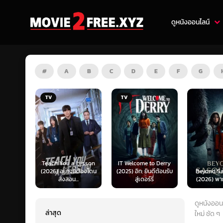
ดูหนังออนไลน์
#
A
B
C
D
E
F
G
TV
HD
 Lesson
IT Welcome to Derry
Mufasa: 
ี้ต้องโดน
(2025) อิท: ยินดีต้อนรับ
Beyond Sasquatch
King (202
..
สู่เดอร์รี่
(2026) พากย์ไทย 1X
เดอะ ไลอ้
ดูหนังออนไ
ล่าสุด
ใหม่ ชัด ๆ