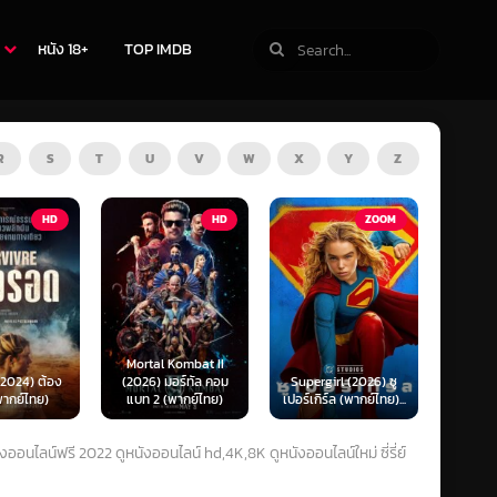
หนัง 18+
TOP IMDB
R
S
T
U
V
W
X
Y
Z
HD
ZOOM
HD
The Thursday
 Kombat II
Murder Club (2025)
Exhum
มอร์ทัล คอม
Supergirl (2026) ซู
ชมรมไขคดีฆาตกรรมวัน
มันข
(พากย์ไทย)
เปอร์เกิร์ล (พากย์ไทย)...
พฤหัส...
(พ
ออนไลน์ฟรี 2022 ดูหนังออนไลน์ hd,4K,8K ดูหนังออนไลน์ใหม่ ซี่รี่ย์