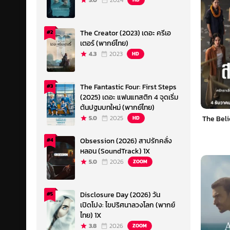
5.0
2024
The Creator (2023) เดอะ ครีเอ
#2
เตอร์ (พากย์ไทย)
4.3
2023
HD
The Fantastic Four: First Steps
#3
(2025) เดอะ แฟนแทสติก 4 จุดเริ่ม
ต้นปฐมบทใหม่ (พากย์ไทย)
5.0
2025
The Beli
HD
Obsession (2026) สาปรักคลั่ง
#4
หลอน (SoundTrack) 1X
5.0
2026
ZOOM
Disclosure Day (2026) วัน
#5
เปิดโปง: ไขปริศนาลวงโลก (พากย์
ไทย) 1X
3.8
2026
ZOOM