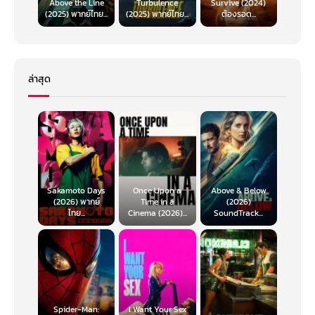
Above the Line
Turbulence
Survive (2024)
(2025) พากย์ไทย...
(2025) พากย์ไทย...
ต้องรอด...
ล่าสุด
Sakamoto Days
Once Upon a
Above & Below
(2026) พากย์
Time in a
(2026)
ไทย...
Cinema (2026)...
SoundTrack...
Spider-Man:
I Want Your Sex