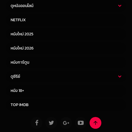
ดูหนังออนไลน์
หนังไทย
หนังฝรั่ง
NETFLIX
หนังเอเชีย
หนังเกาหลี
หนังใหม่ 2025
หนังจีน
หนังญี่ปุ่น
หนังใหม่ 2026
หนังการ์ตูน
ดูซีรีย์
ซีรี่ย์ไทย
ซีรีย์จีน
หนัง 18+
ซีรีย์ฝรั่ง
ซีรีย์เกาหลี
TOP IMDB