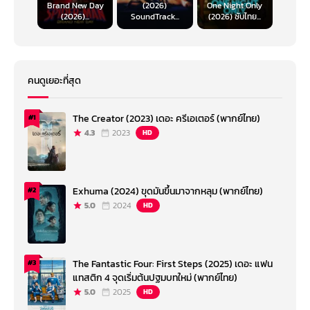
Brand New Day
(2026)
One Night Only
(2026)...
SoundTrack...
(2026) ซับไทย...
คนดูเยอะที่สุด
The Creator (2023) เดอะ ครีเอเตอร์ (พากย์ไทย)
#1
4.3
2023
HD
Exhuma (2024) ขุดมันขึ้นมาจากหลุม (พากย์ไทย)
#2
5.0
2024
HD
The Fantastic Four: First Steps (2025) เดอะ แฟน
#3
แทสติก 4 จุดเริ่มต้นปฐมบทใหม่ (พากย์ไทย)
5.0
2025
HD