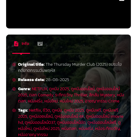
Info
Original title:
The Thursday Murder Club (2025) ชมรมไข
คดีฆาตกรรมวันพฤหัส
Release date:
28-08-2025
Genre:
NETFLIX
,
ดูหนัง 2025
,
ดูหนังออนไลน์
,
ดูหนังออนไลน์
2025
,
ตลก Comedy
,
ระทึกขวัญ Thriller
,
ลึกลับ Mystery
,
หนัง
ตลก
,
หนังฝรั่ง
,
หนังใหม่
,
หนังใหม่ 2025
,
อาชญากรรม Crime
Tags:
Netflix
,
ชีวิต
,
ดูหนัง
,
ดูหนัง 2025
,
ดูหนังฟรี
,
ดูหนังฟรี
2025
,
ดูหนังออนไลน์
,
ดูหนังออนไลน์ 4K
,
ดูหนังออนไลน์ imovie
hd
,
ดูหนังออนไลน์037
,
ดูหนังออนไลน์ชัด
,
ดูหนังออนไลน์ฟรี
,
ดู
หนังใหม่
,
ดูหนังใหม่ 2025
,
หนังตลก
,
หนังฝรั่ง
,
หนังระทึกขวัญ
,
หนังอาชญากรรม