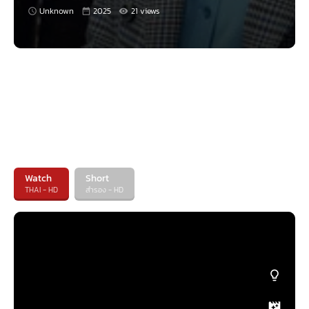
Unknown
2025
21 views
Watch
Short
THAI - HD
สำรอง - HD