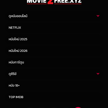
ดูหนังออนไลน์
หนังไทย
หนังฝรั่ง
NETFLIX
หนังเอเชีย
หนังเกาหลี
หนังใหม่ 2025
หนังจีน
หนังญี่ปุ่น
หนังใหม่ 2026
หนังการ์ตูน
ดูซีรีย์
ซีรี่ย์ไทย
ซีรีย์จีน
หนัง 18+
ซีรีย์ฝรั่ง
ซีรีย์เกาหลี
TOP IMDB