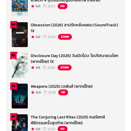
แทสติก 4 จุดเริ่มต้นปฐมบทใหม่ (พากย์ไทย)
5.0
2025
HD
Obsession (2026) สาปรักคลั่งหลอน (SoundTrack)
#4
1X
5.0
2026
ZOOM
Disclosure Day (2026) วันเปิดโปง: ไขปริศนาลวงโลก
#5
(พากย์ไทย) 1X
3.8
2026
ZOOM
Weapons (2025) เวเพินส์ (พากย์ไทย)
#6
0.0
2025
HD
The Conjuring Last Rites (2025) คนเรียกผี
#7
พิธีกรรมครั้งสุดท้าย (พากย์ไทย)
5.0
2025
HD