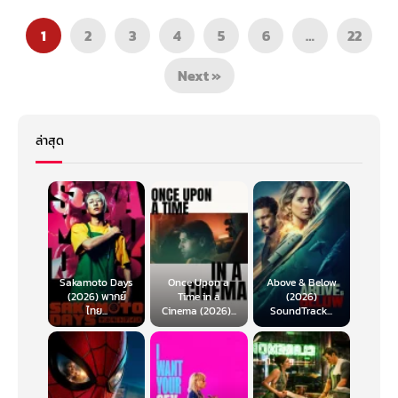
1
2
3
4
5
6
…
22
Next »
ล่าสุด
Sakamoto Days
Once Upon a
Above & Below
(2026) พากย์
Time in a
(2026)
ไทย...
Cinema (2026)...
SoundTrack...