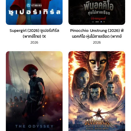
Supergirl (2026) ซูเปอร์เกิร์ล
Pinocchio: Unstrung (2026) พิ
(พากย์ไทย) 1X
นอคคิโอ หุ่นไม้สายเชือด (พากย์
ไทย) 1X
2026
2026