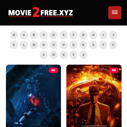
#
A
B
C
D
E
F
G
H
I
J
K
L
M
N
O
P
Q
R
S
T
U
V
W
X
Y
Z
HD
HD