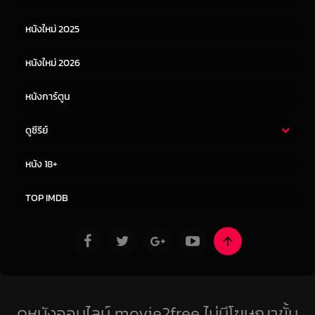
หนังเอเชีย
หนังเกาหลี
หนังใหม่ 2025
หนังจีน
หนังญี่ปุ่น
หนังใหม่ 2026
หนังการ์ตูน
ดูซีรีย์
ซีรี่ย์ไทย
ซีรีย์จีน
หนัง 18+
ซีรีย์ฝรั่ง
ซีรีย์เกาหลี
TOP IMDB
ดูหนังออนไลน์ movie2free ไม่มีโฆษณาขั้น