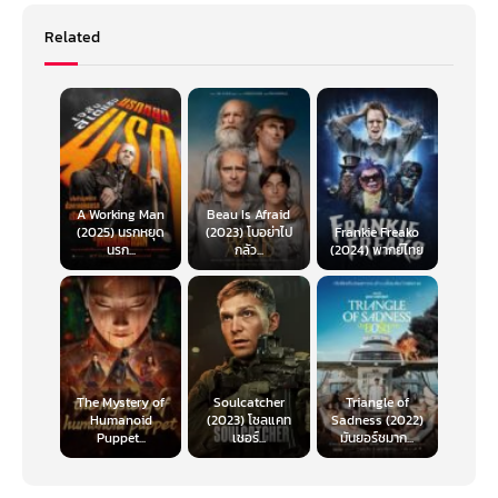
Related
A Working Man
Beau Is Afraid
(2025) นรกหยุด
(2023) โบอย่าไป
Frankie Freako
นรก...
กลัว...
(2024) พากย์ไทย
The Mystery of
Soulcatcher
Triangle of
Humanoid
(2023) โซลแคท
Sadness (2022)
Puppet...
เชอร์...
มันยอร์ชมาก...