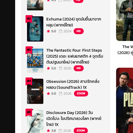
4.3
2023
Exhuma (2024) ขุดมันขึ้นมาจาก
#2
หลุม (พากย์ไทย)
5.0
2024
HD
The W
The Fantastic Four: First Steps
#3
(2026) คู
(2025) เดอะ แฟนแทสติก 4 จุดเริ่ม
เจ้าพ่อ
ต้นปฐมบทใหม่ (พากย์ไทย)
5.0
2025
HD
Obsession (2026) สาปรักคลั่ง
#4
หลอน (SoundTrack) 1X
5.0
2026
ZOOM
Disclosure Day (2026) วัน
#5
เปิดโปง: ไขปริศนาลวงโลก (พากย์
ไทย) 1X
3.8
2026
ZOOM