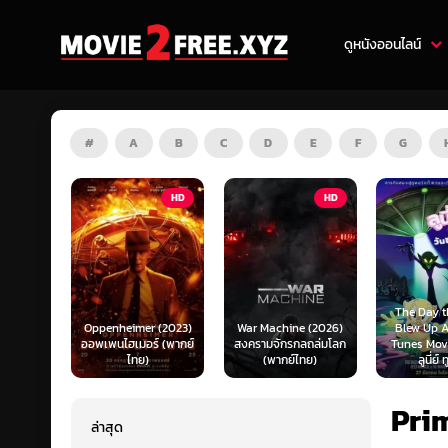
ดูหนังออนไลน์
#
A
B
C
D
E
F
G
HD
HD
ZOOM
The Day the Earth
 (2023)
War Machine (2026)
Blew Up A Looney
์ (พากย์
สงครามจักรกลถล่มโลก
Tunes Movie (2024)
Our Hous
(พากย์ไทย)
ลูนี่ย์ ทูนส์...
ข้าง
Pri
ล่าสุด