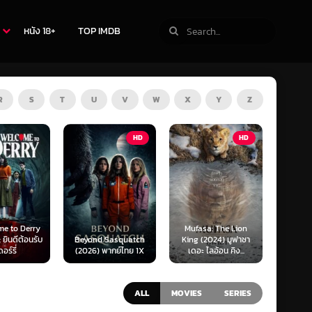
หนัง 18+
TOP IMDB
R
S
T
U
V
W
X
Y
Z
HD
HD
ZOOM
Mufasa: The Lion
Obsession (2026)
Sasquatch
King (2024) มูฟาซา
สาปรักคลั่งหลอน
Surviv
พากย์ไทย 1X
เดอะ ไลอ้อน คิง...
(SoundTrack) 1X
รอด 
ALL
MOVIES
SERIES