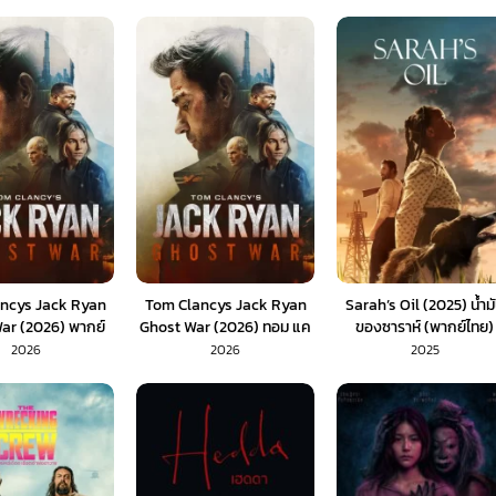
ncys Jack Ryan
Tom Clancys Jack Ryan
Sarah’s Oil (2025) น้ำม
ar (2026) พากย์
Ghost War (2026) ทอม แค
ของซาราห์ (พากย์ไทย)
ไทย 1X
ลนซีส์ สายลับ แจ็ค ไรอัน
2026
2026
2025
ยุทธการเงาจารชน (พากย์
ไทย)