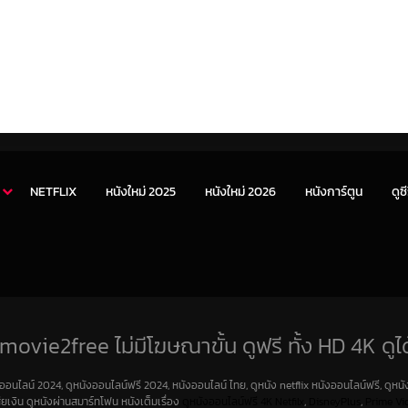
NETFLIX
หนังใหม่ 2025
หนังใหม่ 2026
หนังการ์ตูน
ดูซี
movie2free ไม่มีโฆษณาขั้น ดูฟรี ทั้ง HD 4K ดูได
งออนไลน์ 2024, ดูหนังออนไลน์ฟรี 2024, หนังออนไลน์ ไทย, ดูหนัง netflix หนังออนไลน์ฟรี, ดูหนัง
สียเงิน ดูหนังผ่านสมาร์ทโฟน หนังเต็มเรื่อง
ดูหนังออนไลน์ฟรี 4K
Netfilx
,
DisneyPlus
,
Prime Vi