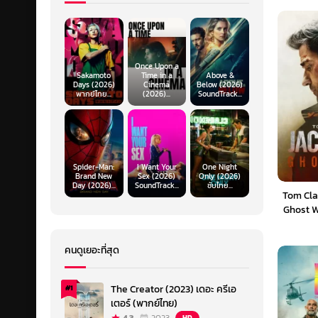
Once Upon a
Sakamoto
Time in a
Above &
Days (2026)
Cinema
Below (2026)
พากย์ไทย...
(2026)...
SoundTrack...
Spider-Man:
I Want Your
One Night
Brand New
Sex (2026)
Only (2026)
Day (2026)...
SoundTrack...
ซับไทย...
Tom Cla
Ghost W
คนดูเยอะที่สุด
The Creator (2023) เดอะ ครีเอ
#1
เตอร์ (พากย์ไทย)
HD