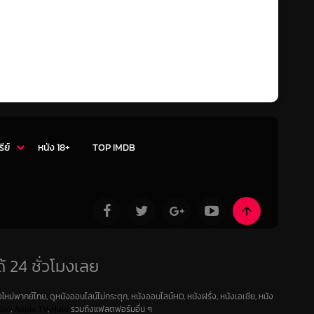
รีย์
หนัง 18+
TOP IMDB
้ 24 ชั่วโมงเลย
ใหม่พากย์ไทย, ดูหนังออนไลน์ไม่กระตุก, หนังออนไลน์HD, หนังฝรั่ง, หนังเอเชีย, หนัง
deo
,
Apple TV
,
Hulu
รวมถึงแฟลตฟอร์มอื่น ๆ