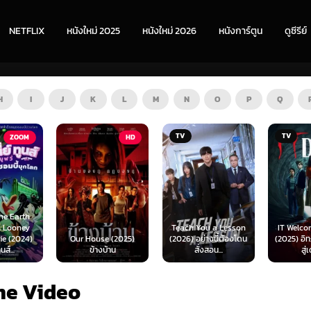
NETFLIX
หนังใหม่ 2025
หนังใหม่ 2026
หนังการ์ตูน
ดูซีรีย์
H
I
J
K
L
M
N
O
P
Q
TV
TV
HD
Teach You a Lesson
IT Welcome to Derry
e (2025)
(2026) อย่างนี้ต้องโดน
(2025) อิท: ยินดีต้อนรับ
Beyond 
บ้าน
สั่งสอน...
สู่เดอร์รี่
(2026) 
me Video