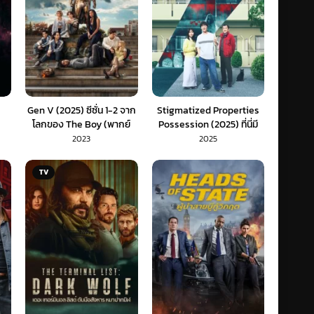
Gen V (2025) ซีซั่น 1-2 จาก
Stigmatized Properties
โลกของ The Boy (พากย์
Possession (2025) ที่นี่มี
ไทย)
ประวัติ คนดีผีสิง (ซับไทย)
2023
2025
TV