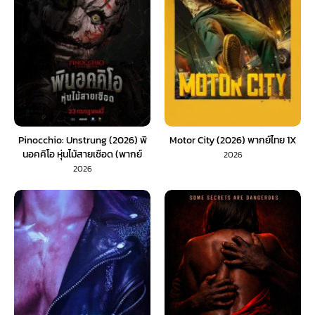
Pinocchio: Unstrung (2026) พิ
Motor City (2026) พากย์ไทย 1X
นอคคิโอ หุ่นไม้สายเชือด (พากย์
2026
ไทย) 1X
2026