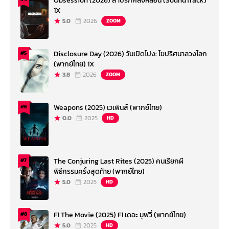
Obsession (2026) สาปรักคลั่งหลอน (SoundTrack)
1X
5.0
2026
ZOOM
Disclosure Day (2026) วันเปิดโปง: ไขปริศนาลวงโลก
#5
(พากย์ไทย) 1X
3.8
2026
ZOOM
Weapons (2025) เวเพินส์ (พากย์ไทย)
#6
0.0
2025
HD
The Conjuring Last Rites (2025) คนเรียกผี
#7
พิธีกรรมครั้งสุดท้าย (พากย์ไทย)
5.0
2025
HD
F1 The Movie (2025) F1 เดอะ มูฟวี่ (พากย์ไทย)
#8
5.0
2025
HD