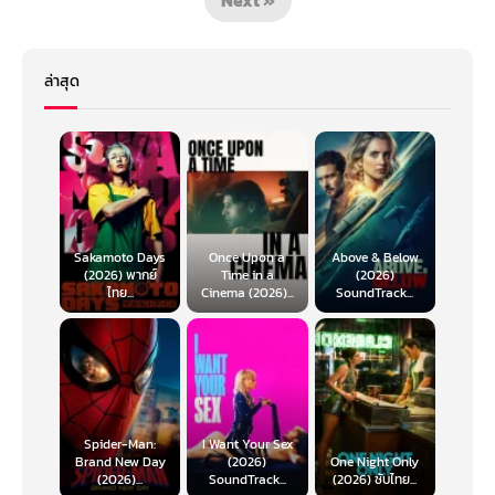
ล่าสุด
Sakamoto Days
Once Upon a
Above & Below
(2026) พากย์
Time in a
(2026)
ไทย...
Cinema (2026)...
SoundTrack...
Spider-Man:
I Want Your Sex
Brand New Day
(2026)
One Night Only
(2026)...
SoundTrack...
(2026) ซับไทย...