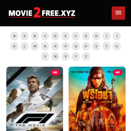
#
A
B
C
D
E
F
G
H
I
J
K
L
M
N
O
P
Q
R
S
T
U
V
W
X
Y
Z
HD
HD