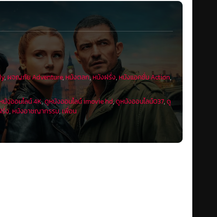
dy
,
ผจญภัย Adventure
,
หนังตลก
,
หนังฝรั่ง
,
หนังแอคชั่น Action
,
ูหนังออนไลน์ 4K
,
ดูหนังออนไลน์ imovie hd
,
ดูหนังออนไลน์037
,
ดู
รั่ง
,
หนังอาชญากรรม
,
เพื่อน