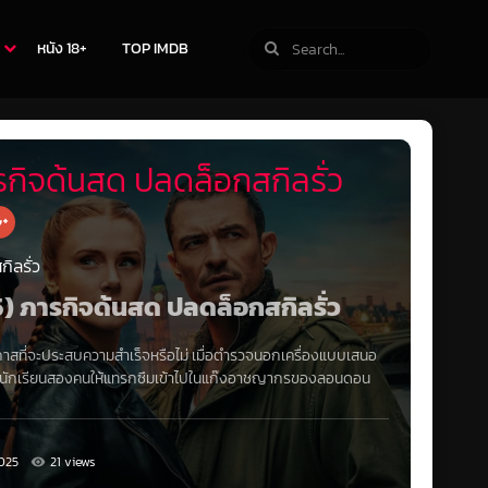
หนัง 18+
TOP IMDB
กิจด้นสด ปลดล็อกสกิลรั่ว
ิลรั่ว
5) ภารกิจด้นสด ปลดล็อกสกิลรั่ว
าสที่จะประสบความสำเร็จหรือไม่
เมื่อตำรวจนอกเครื่องแบบเสนอ
ดเลือกนักเรียนสองคนให้แทรกซึมเข้าไปในแก๊งอาชญากรของลอนดอน
025
21 views