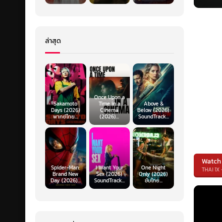
ล่าสุด
Once Upon a
Sakamoto
Time in a
Above &
Days (2026)
Cinema
Below (2026)
พากย์ไทย...
(2026)...
SoundTrack...
Watch
Spider-Man:
I Want Your
One Night
THAI 1X 
Brand New
Sex (2026)
Only (2026)
Day (2026)...
SoundTrack...
ซับไทย...