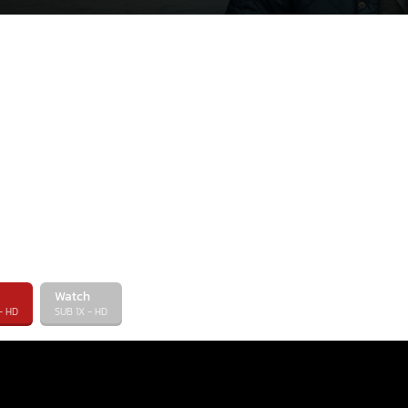
Watch
- HD
SUB 1X - HD