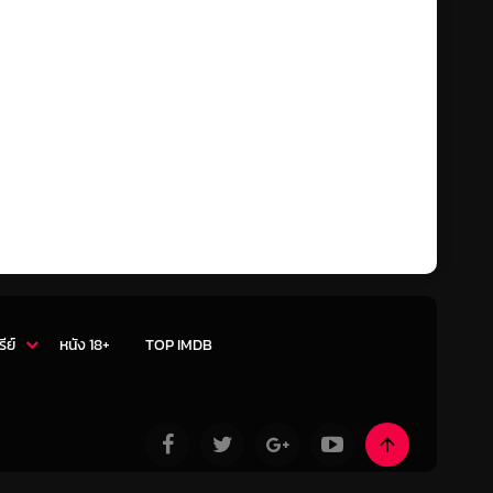
รีย์
หนัง 18+
TOP IMDB