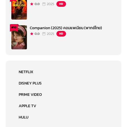
0.0
2025
HD
Companion (2025) คอมแพเนียน (พากย์ไทย)
#10
0.0
2025
HD
NETFLIX
DISNEY PLUS
PRIME VIDEO
APPLE TV
HULU