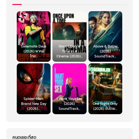
Sakamoto Days
Once Upon a
Above & Below
(2026) พากย์
Time in a
(2026)
ไทย...
Cinema (2026)...
SoundTrack...
Spider-Man:
I Want Your Sex
Brand New Day
(2026)
One Night Only
(2026)...
SoundTrack...
(2026) ซับไทย...
คนดูเยอะที่สุด