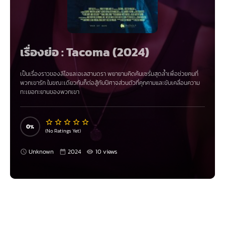
เรื่องย่อ : Tacoma (2024)
เป็นเรื่องราวของลีโอและอเลฮานดรา พยายามคิดค้นเซรั่มสุดล้ำเพื่อช่วยคนที่
พวกเขารัก ในขณะเดียวกันก็ต่อสู้กับปีศาจส่วนตัวที่คุกคามและขับเคลื่อนความ
ทะเยอทะยานของพวกเขา
0
(No Ratings Yet)
Unknown
2024
10 views