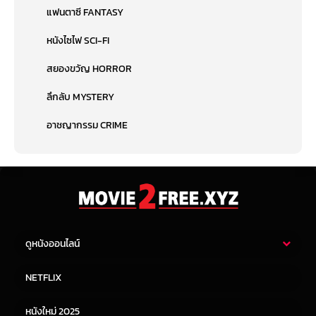
แฟนตาซี FANTASY
หนังไซไฟ SCI-FI
สยองขวัญ HORROR
ลึกลับ MYSTERY
อาชญากรรม CRIME
ดูหนังออนไลน์
หนังไทย
หนังฝรั่ง
NETFLIX
หนังเอเชีย
หนังเกาหลี
หนังใหม่ 2025
หนังจีน
หนังญี่ปุ่น