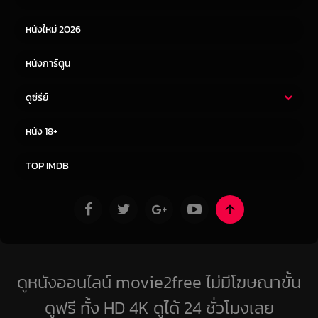
หนังใหม่ 2026
หนังการ์ตูน
ดูซีรีย์
ซีรี่ย์ไทย
ซีรีย์จีน
หนัง 18+
ซีรีย์ฝรั่ง
ซีรีย์เกาหลี
TOP IMDB
ดูหนังออนไลน์ movie2free ไม่มีโฆษณาขั้น
ดูฟรี ทั้ง HD 4K ดูได้ 24 ชั่วโมงเลย