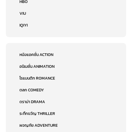
HBO
VIU
IQIYI
หนังแอคชั่น ACTION
อนิเมชั่น ANIMATION
โรแมนติก ROMANCE
ตลก COMEDY
ดราม่า DRAMA
ระทึกขวัญ THRILLER
ผจญภัย ADVENTURE