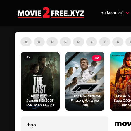
ดูหนังออนไลน์
#
A
B
C
D
E
F
G
HD
HD
of Us
F1 The Movie (2025)
Furiosa: A Mad Max
Predator:
(2025)
F1 เดอะ มูฟวี่ (พากย์
Saga (2024) ฟูริโอซ่า:
(2025) พร
ออฟ อัส
ไทย)
มหากาพย์...
แดนเถื
mov
ล่าสุด