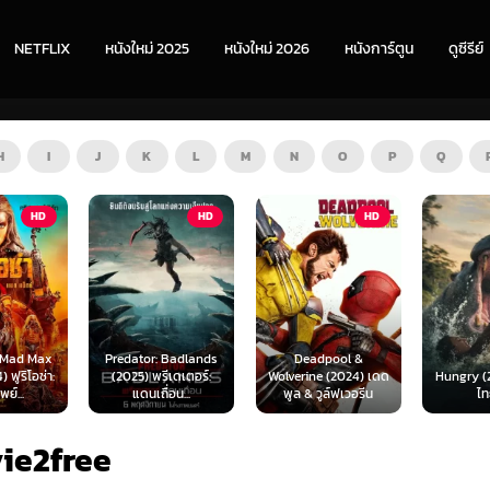
NETFLIX
หนังใหม่ 2025
หนังใหม่ 2026
หนังการ์ตูน
ดูซีรีย์
H
I
J
K
L
M
N
O
P
Q
HD
HD
ZOOM
 Badlands
Deadpool &
ีเดเตอร์:
Wolverine (2024) เดด
Hungry (2026) พากย์
The Furi
่อน...
พูล & วูล์ฟเวอรีน
ไทย 1X
พากย
ie2free