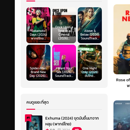
Once Upon a
Sakamoto
Time in a
Above &
Days (2026)
Cinema
Below (2026)
พากย์ไทย...
(2026)...
SoundTrack...
Spider-Man:
I Want Your
One Night
Brand New
Sex (2026)
Only (2026)
Day (2026)...
SoundTrack...
ซับไทย...
Rose of
พ
คนดูเยอะที่สุด
Exhuma (2024) ขุดมันขึ้นมาจาก
#1
หลุม (พากย์ไทย)
HD