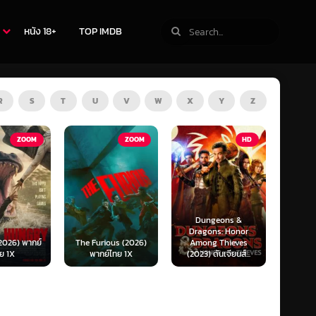
หนัง 18+
TOP IMDB
R
S
T
U
V
W
X
Y
Z
ZOOM
HD
HD
Dungeons &
Ready or Not 2: Here
Now 
Dragons: Honor
I Come (2026) เกม
Now
ous (2026)
Among Thieves
พร้อมตาย 2 (พากย์
(2025)
์ไทย 1X
(2023) ดันเจียนส์...
ไทย)