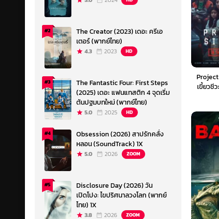
5.0
2024
The Creator (2023) เดอะ ครีเอ
#2
เตอร์ (พากย์ไทย)
4.3
2023
HD
Project
The Fantastic Four: First Steps
#3
เขี้ยวช
(2025) เดอะ แฟนแทสติก 4 จุดเริ่ม
(
ต้นปฐมบทใหม่ (พากย์ไทย)
5.0
2025
HD
Obsession (2026) สาปรักคลั่ง
#4
หลอน (SoundTrack) 1X
5.0
2026
ZOOM
Disclosure Day (2026) วัน
#5
เปิดโปง: ไขปริศนาลวงโลก (พากย์
ไทย) 1X
3.8
2026
ZOOM