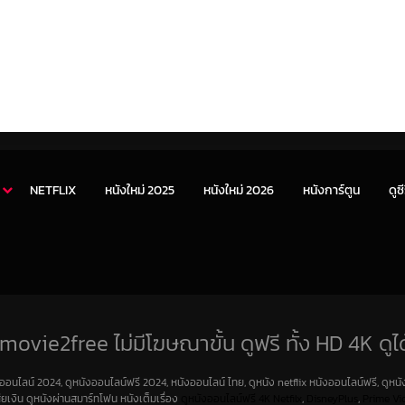
NETFLIX
หนังใหม่ 2025
หนังใหม่ 2026
หนังการ์ตูน
ดูซี
movie2free ไม่มีโฆษณาขั้น ดูฟรี ทั้ง HD 4K ดูได
งออนไลน์ 2024, ดูหนังออนไลน์ฟรี 2024, หนังออนไลน์ ไทย, ดูหนัง netflix หนังออนไลน์ฟรี, ดูหนัง
สียเงิน ดูหนังผ่านสมาร์ทโฟน หนังเต็มเรื่อง
ดูหนังออนไลน์ฟรี 4K
Netfilx
,
DisneyPlus
,
Prime Vi