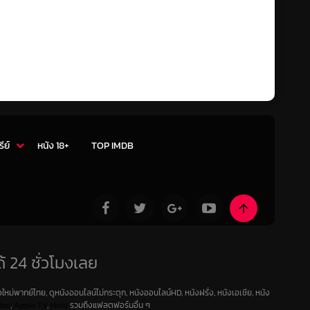
รีย์
หนัง 18+
TOP IMDB
้ 24 ชั่วโมงเลย
ใหม่พากย์ไทย, ดูหนังออนไลน์ไม่กระตุก, หนังออนไลน์HD, หนังฝรั่ง, หนังเอเชีย, หนัง
deo
,
Apple TV
,
Hulu
รวมถึงแฟลตฟอร์มอื่น ๆ