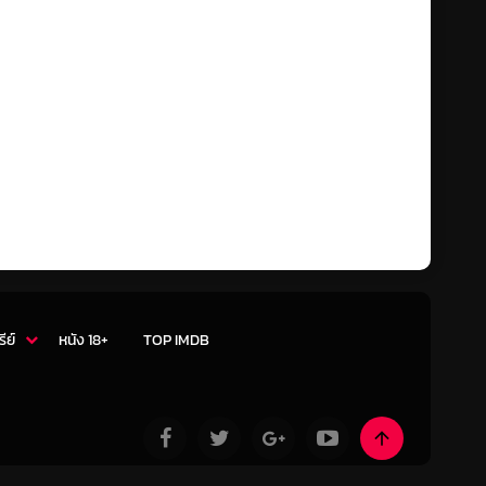
รีย์
หนัง 18+
TOP IMDB