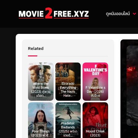
ดูหนังออนไลน์
Related
Where the
Elrorado
Wind Blows
Everything
F Valentine s
(2023) คู่พายุ
The Nazis
Day (2026)
เดือด...
Hate...
ซับไทย
Predator:
Badlands
Poor Things
(2025) พรีเด
Mount Chiak
(2023) พัวร์...
เตอร์:...
(2023)