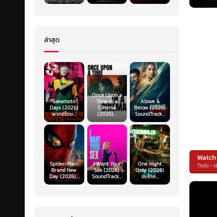
ล่าสุด
Once Upon a
Sakamoto
Time in a
Above &
Days (2026)
Cinema
Below (2026)
พากย์ไทย...
(2026)...
SoundTrack...
Watch
Spider-Man:
I Want Your
One Night
THAI - 
Brand New
Sex (2026)
Only (2026)
Day (2026)...
SoundTrack...
ซับไทย...