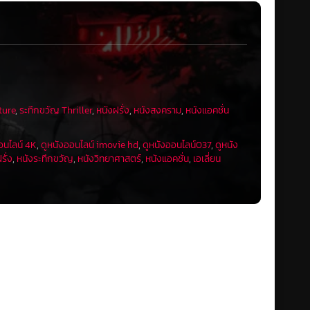
ture
,
ระทึกขวัญ Thriller
,
หนังฝรั่ง
,
หนังสงคราม
,
หนังแอคชั่น
อนไลน์ 4K
,
ดูหนังออนไลน์ imovie hd
,
ดูหนังออนไลน์037
,
ดูหนัง
รั่ง
,
หนังระทึกขวัญ
,
หนังวิทยาศาสตร์
,
หนังแอคชั่น
,
เอเลี่ยน