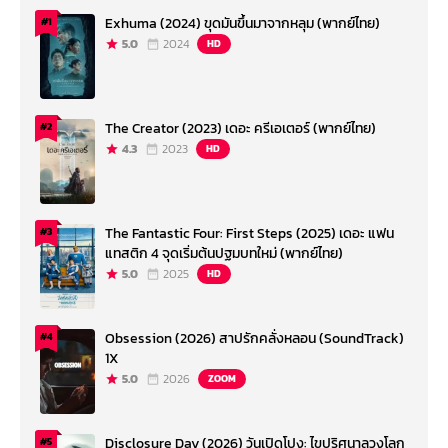
Exhuma (2024) ขุดมันขึ้นมาจากหลุม (พากย์ไทย)
#1
5.0
2024
HD
The Creator (2023) เดอะ ครีเอเตอร์ (พากย์ไทย)
#2
4.3
2023
HD
The Fantastic Four: First Steps (2025) เดอะ แฟน
#3
แทสติก 4 จุดเริ่มต้นปฐมบทใหม่ (พากย์ไทย)
5.0
2025
HD
Obsession (2026) สาปรักคลั่งหลอน (SoundTrack)
#4
1X
5.0
2026
ZOOM
Disclosure Day (2026) วันเปิดโปง: ไขปริศนาลวงโลก
#5