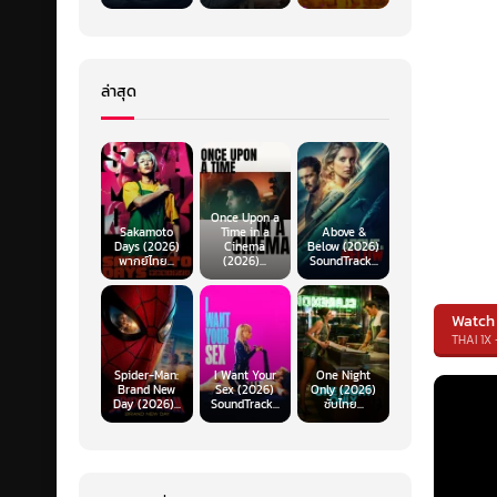
ล่าสุด
Once Upon a
Sakamoto
Time in a
Above &
Days (2026)
Cinema
Below (2026)
พากย์ไทย...
(2026)...
SoundTrack...
Watch
THAI 1X 
Spider-Man:
I Want Your
One Night
Brand New
Sex (2026)
Only (2026)
Day (2026)...
SoundTrack...
ซับไทย...