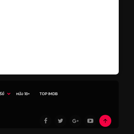
รีย์
หนัง 18+
TOP IMDB