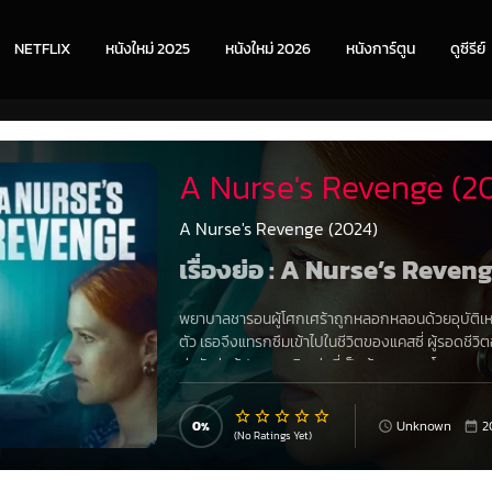
NETFLIX
หนังใหม่ 2025
หนังใหม่ 2026
หนังการ์ตูน
ดูซีรีย์
A Nurse's Revenge (2
A Nurse's Revenge (2024)
เรื่องย่อ : A Nurse’s Reven
พยาบาลชารอนผู้โศกเศร้าถูกหลอกหลอนด้วยอุบัติเหตุร้
ตัว เธอจึงแทรกซึมเข้าไปในชีวิตของแคสซี่ ผู้รอดชีว
ต่อวัยรุ่นผู้ประมาทเลินเล่อที่เป็นต้นเหตุของโศกนาฏก
ความเชื่อมโยงลับๆ ที่ชารอนมีต่อผู้ตาย รวมถึงเจตน
0
Unknown
2
(No Ratings Yet)