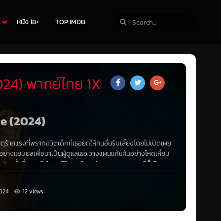
หนัง 18+
TOP IMDB
024) พากย์ไทย 1X
ge (2024)
ายแรงที่พรากชีวิตเด็กที่เธอยกให้คนอื่นรับเลี้ยงโดยไม่เปิดเผย
ิตอย่างแยบยลเพื่อมาเป็นผู้ดูแลเธอ วางแผนแก้แค้นอย่างโหดเหี้ยม
รรมครั้งนี้ ขณะที่ผู้รอดชีวิตคนอื่นๆ ค่อยๆ ตายลง แคสซี่ก็เปิดเผย
าร้ายของเธอ
024
12 views