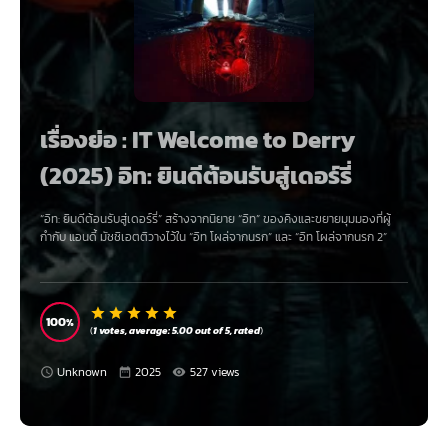
เรื่องย่อ : IT Welcome to Derry
(2025) อิท: ยินดีต้อนรับสู่เดอร์รี่
“อิท: ยินดีต้อนรับสู่เดอร์รี่” สร้างจากนิยาย “อิท” ของคิงและขยายมุมมองที่ผู้
กำกับ แอนดี้ มัชชิเอตติวางไว้ใน “อิท โผล่จากนรก” และ “อิท โผล่จากนรก 2”
100
(
1
votes, average:
5.00
out of 5,
rated
)
Unknown
2025
527 views