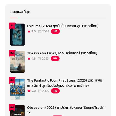
คนดูเยอะที่สุด
Exhuma (2024) ขุดมันขึ้นมาจากหลุม (พากย์ไทย)
#1
5.0
2024
HD
The Creator (2023) เดอะ ครีเอเตอร์ (พากย์ไทย)
#2
4.3
2023
HD
The Fantastic Four: First Steps (2025) เดอะ แฟน
#3
แทสติก 4 จุดเริ่มต้นปฐมบทใหม่ (พากย์ไทย)
5.0
2025
HD
Obsession (2026) สาปรักคลั่งหลอน (SoundTrack)
#4
1X