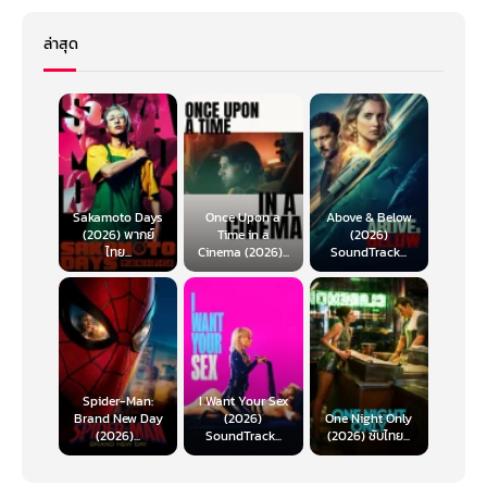
ล่าสุด
Sakamoto Days
Once Upon a
Above & Below
(2026) พากย์
Time in a
(2026)
ไทย...
Cinema (2026)...
SoundTrack...
Spider-Man:
I Want Your Sex
Brand New Day
(2026)
One Night Only
(2026)...
SoundTrack...
(2026) ซับไทย...