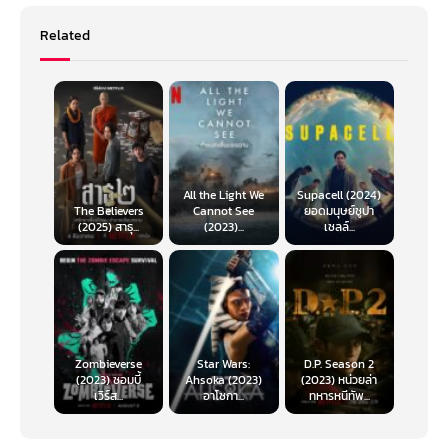
Related
All the Light We
Supacell (2024)
The Believers
Cannot See
ยอดมนุษย์ซูปา
(2025) สาธุ...
(2023)...
เซลล์...
Zombieverse
Star Wars:
D.P. Season 2
(2023) ซอมบี้
Ahsoka (2023)
(2023) หน่วยล่า
เวิร์ส...
อาโซกา...
ทหารหนีทัพ...