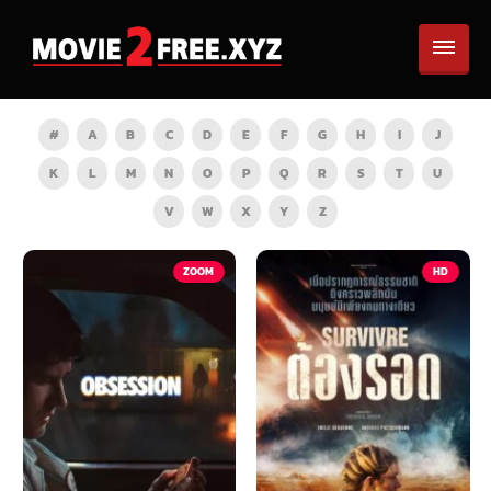
#
A
B
C
D
E
F
G
H
I
J
K
L
M
N
O
P
Q
R
S
T
U
V
W
X
Y
Z
ZOOM
HD