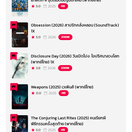
แทสติก 4 จุดเริ่มต้นปฐมบทใหม่ (พากย์ไทย)
5.0
2025
HD
Obsession (2026) สาปรักคลั่งหลอน (SoundTrack)
#4
1X
5.0
2026
ZOOM
Disclosure Day (2026) วันเปิดโปง: ไขปริศนาลวงโลก
#5
(พากย์ไทย) 1X
3.8
2026
ZOOM
Weapons (2025) เวเพินส์ (พากย์ไทย)
#6
0.0
2025
HD
The Conjuring Last Rites (2025) คนเรียกผี
#7
พิธีกรรมครั้งสุดท้าย (พากย์ไทย)
5.0
2025
HD