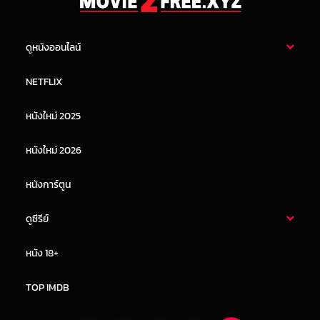
ดูหนังออนไลน์
หนังไทย
หนังฝรั่ง
NETFLIX
หนังเอเชีย
หนังเกาหลี
หนังใหม่ 2025
หนังจีน
หนังญี่ปุ่น
หนังใหม่ 2026
หนังการ์ตูน
ดูซีรีย์
ซีรี่ย์ไทย
ซีรีย์จีน
หนัง 18+
ซีรีย์ฝรั่ง
ซีรีย์เกาหลี
TOP IMDB