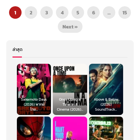
1
2
3
4
5
6
…
15
Next »
ล่าสุด
Sakamoto Days
Once Upon a
Above & Below
(2026) พากย์
Time in a
(2026)
ไทย...
Cinema (2026)...
SoundTrack...