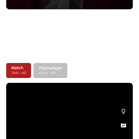
Watch
Abyssplayer
THAI - HD
สำรอง - HD