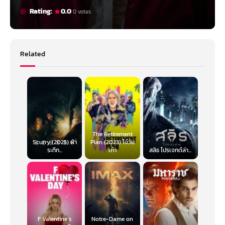
Rating:
0.0
0 votes
Related
The Retirement
Scurry (2025) ฝ่า
Plan (2023) โจ๋วัย
ระทึก...
เก๋า
สลิธ โปรเจกต์ล่า...
F Valentine s
Notre-Dame on