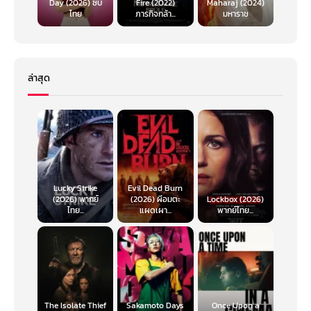
Day (2026) ซับ
Fire (2022)
Maharaj (2024)
ไทย
ภารกิจกล้า...
มหาราช
ล่าสุด
Lucky Strike
Evil Dead Burn
(2026) พากย์
(2026) ผีอมตะ
Lockbox (2026)
ไทย...
แผดเผา...
พากย์ไทย...
The Isolate Thief
Sakamoto Days
Once Upon a