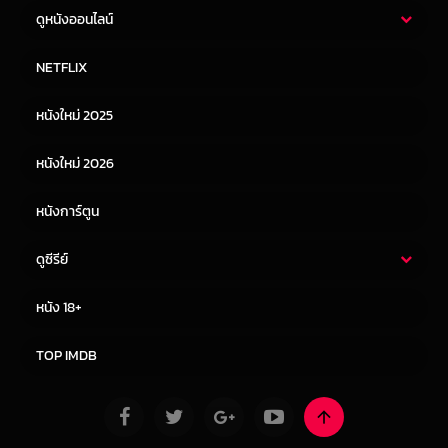
ดูหนังออนไลน์
หนังไทย
หนังฝรั่ง
NETFLIX
หนังเอเชีย
หนังเกาหลี
หนังใหม่ 2025
หนังจีน
หนังญี่ปุ่น
หนังใหม่ 2026
หนังการ์ตูน
ดูซีรีย์
ซีรี่ย์ไทย
ซีรีย์จีน
หนัง 18+
ซีรีย์ฝรั่ง
ซีรีย์เกาหลี
TOP IMDB