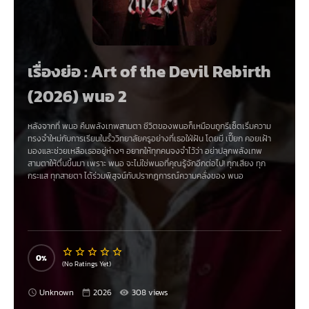
เรื่องย่อ : Art of the Devil Rebirth
(2026) พนอ 2
หลังจากที่ พนอ คืนพลังเทพสามตา ชีวิตของพนอก็เหมือนถูกรีเซ็ตเริ่มความ
ทรงจำใหม่กับการเรียนในรั้ววิทยาลัยครูอย่างที่เธอใฝ่ฝัน โดยมี เปี๊ยก คอยเฝ้า
มองและช่วยเหลือเธออยู่ห่างๆ อยากให้ทุกคนจงจำไว้ว่า อย่าปลุกพลังเทพ
สามตาให้ตื่นขึ้นมา เพราะ พนอ จะไม่ใช่พนอที่คุณรู้จักอีกต่อไป! ทุกเสียง ทุก
กระแส ทุกสายตา ได้ร่วมพิสูจน์กับปรากฎการณ์ความคลั่งของ พนอ
0
(No Ratings Yet)
Unknown
2026
308 views