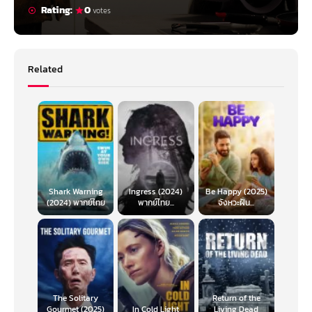
Rating:
0
votes
Related
Shark Warning
Ingress (2024)
Be Happy (2025)
(2024) พากย์ไทย
พากย์ไทย...
จังหวะฝัน...
The Solitary
Return of the
Gourmet (2025)
In Cold Light
Living Dead