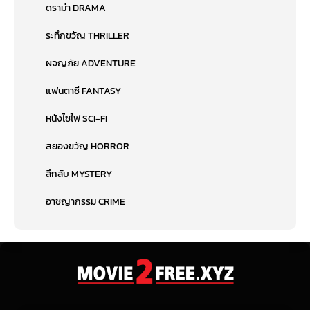
ดราม่า DRAMA
ระทึกขวัญ THRILLER
ผจญภัย ADVENTURE
แฟนตาซี FANTASY
หนังไซไฟ SCI-FI
สยองขวัญ HORROR
ลึกลับ MYSTERY
อาชญากรรม CRIME