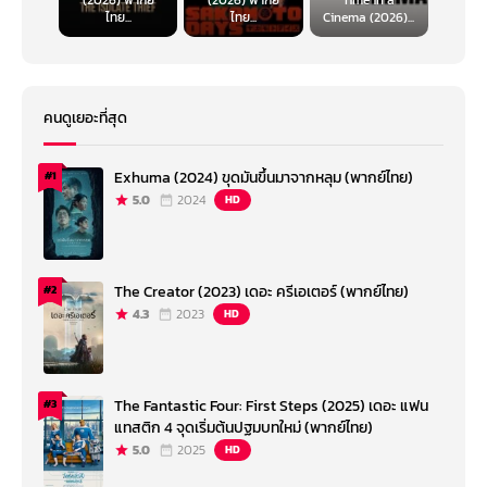
(2026) พากย์
(2026) พากย์
Time in a
ไทย...
ไทย...
Cinema (2026)...
คนดูเยอะที่สุด
Exhuma (2024) ขุดมันขึ้นมาจากหลุม (พากย์ไทย)
#1
5.0
2024
HD
The Creator (2023) เดอะ ครีเอเตอร์ (พากย์ไทย)
#2
4.3
2023
HD
The Fantastic Four: First Steps (2025) เดอะ แฟน
#3
แทสติก 4 จุดเริ่มต้นปฐมบทใหม่ (พากย์ไทย)
5.0
2025
HD