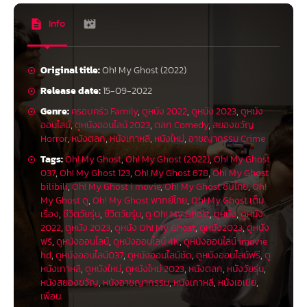
Info
Original title:
Oh! My Ghost (2022)
Release date:
15-09-2022
Genre:
ครอบครัว Family
,
ดูหนัง 2022
,
ดูหนัง 2023
,
ดูหนัง
ออนไลน์
,
ดูหนังออนไลน์ 2023
,
ตลก Comedy
,
สยองขวัญ
Horror
,
หนังตลก
,
หนังเกาหลี
,
หนังใหม่
,
อาชญากรรม Crime
Tags:
Oh! My Ghost
,
Oh! My Ghost (2022)
,
Oh! My Ghost
037
,
Oh! My Ghost 123
,
Oh! My Ghost 678
,
Oh! My Ghost
bilibili
,
Oh! My Ghost i movie
,
Oh! My Ghost ซับไทย
,
Oh!
My Ghost ดู
,
Oh! My Ghost พากย์ไทย
,
Oh! My Ghost เต็ม
เรื่อง
,
ชีวิตวัยรุ่น
,
ซีวิตวัยรุ่น
,
ดู Oh! My Ghost
,
ดูหนัง
,
ดูหนัง
2022
,
ดูหนัง 2023
,
ดูหนัง Oh! My Ghost
,
ดูหนัง2023
,
ดูหนัง
ฟรี
,
ดูหนังออนไลน์
,
ดูหนังออนไลน์ 4K
,
ดูหนังออนไลน์ imovie
hd
,
ดูหนังออนไลน์037
,
ดูหนังออนไลน์ชัด
,
ดูหนังออนไลน์ฟรี
,
ดู
หนังเกาหลี
,
ดูหนังใหม่
,
ดูหนังใหม่ 2023
,
หนังตลก
,
หนังวัยรุ่น
,
หนังสยองขวัญ
,
หนังอาชญากรรม
,
หนังเกาหลี
,
หนังเอเชีย
,
เพื่อน