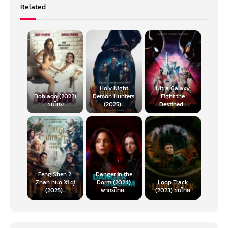
Related
Holy Night
Ultra Galaxy
Doblado (2022)
Demon Hunters
Fight the
ซับไทย
(2025)...
Destined...
Feng Shen 2:
Danger in the
Zhan huo Xi qi
Dorm (2024)
Loop Track
(2025)...
พากย์ไทย...
(2023) ซับไทย