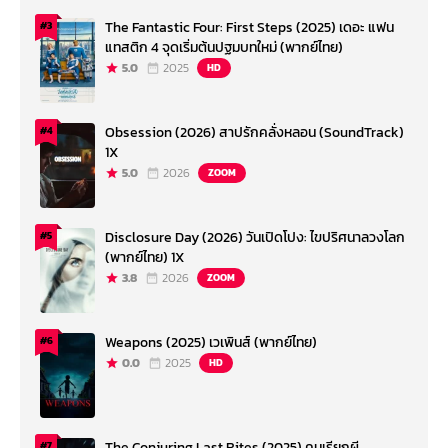
The Fantastic Four: First Steps (2025) เดอะ แฟน
#3
แทสติก 4 จุดเริ่มต้นปฐมบทใหม่ (พากย์ไทย)
5.0
2025
HD
Obsession (2026) สาปรักคลั่งหลอน (SoundTrack)
#4
1X
5.0
2026
ZOOM
Disclosure Day (2026) วันเปิดโปง: ไขปริศนาลวงโลก
#5
(พากย์ไทย) 1X
3.8
2026
ZOOM
Weapons (2025) เวเพินส์ (พากย์ไทย)
#6
0.0
2025
HD
The Conjuring Last Rites (2025) คนเรียกผี
#7