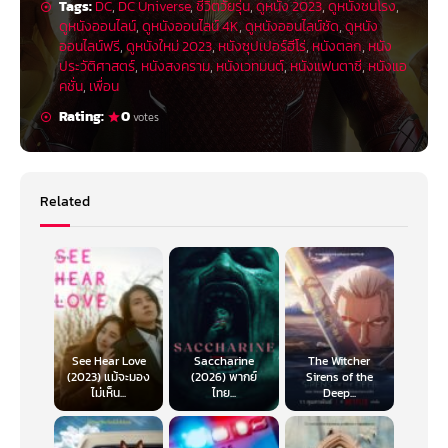
Tags:
DC
,
DC Universe
,
ชีวิตวัยรุ่น
,
ดูหนัง 2023
,
ดูหนังชนโรง
,
ดูหนังออนไลน์
,
ดูหนังออนไลน์ 4K
,
ดูหนังออนไลน์ชัด
,
ดูหนัง
ออนไลน์ฟรี
,
ดูหนังใหม่ 2023
,
หนังซุปเปอร์ฮีโร่
,
หนังตลก
,
หนัง
ประวัติศาสตร์
,
หนังสงคราม
,
หนังเวทมนต์
,
หนังแฟนตาซี
,
หนังแอ
คชั่น
,
เพื่อน
Rating:
0
votes
Related
See Hear Love
Saccharine
The Witcher
(2023) แม้จะมอง
(2026) พากย์
Sirens of the
ไม่เห็น...
ไทย...
Deep...