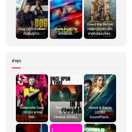
Down the Rabbit
Dog (2022) เพื่อน
Code 3 (2025)
Hole (2024) เด็ก
กันพันธุ์ห้าว...
พากย์ไทย...
ชายในโพรงไพร...
ล่าสุด
Sakamoto Days
Once Upon a
Above & Below
(2026) พากย์
Time in a
(2026)
ไทย...
Cinema (2026)...
SoundTrack...