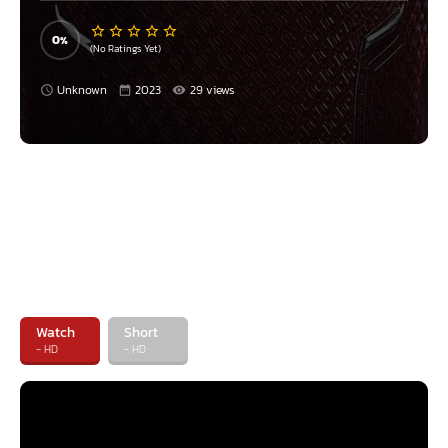
นี้
0
(No Ratings Yet)
Unknown
2023
29 views
Watch
Short
- HD
- HD