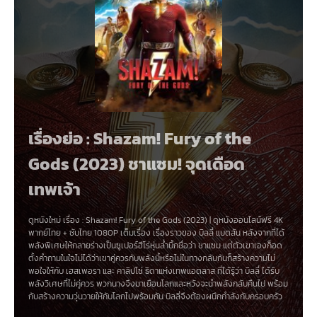
เรื่องย่อ : Shazam! Fury of the
Gods (2023) ชาแซม! จุดเดือด
เทพเจ้า
ดูหนังใหม่ เรื่อง
:
Shazam! Fury of the Gods (2023)
|
ดูหนังออนไลน์ฟรี 4K
พากย์ไทย
+
ซับไทย
1080P เต็มเรื่อง เรื่องราวของ บิลลี่ แบตสัน หลังจากที่ได้
พลังพิเศษให้กลายร่างเป็นซูเปอร์ฮีโร่หุ่นล่ำบึ้กชื่อว่า ชาแซม แต่ตัวเขาเองก็อด
ตั้งคำถามในใจไม่ได้ว่าเขาคู่ควรกับพลังนี้หรือไม่ในทางกลับกันก็สร้างความไม่
พอใจให้กับ เฮสเพอรา และ คาลิปโซ่ ธิดาแห่งเทพแอตลาส ที่ได้รู้ว่า บิลลี่ ได้รับ
พลังวิเศษที่ไม่คู่ควร พวกนางจึงมาเยือนโลกและหวังจะนำพลังกลับคืนไป พร้อม
กับสร้างความวุ่นวายให้กับโลกไปพร้อมกัน บิลลี่จึงต้องผนึกกำลังกับครอบครัว
เข้าปกป้องโลก และพิสูจน์ให้เห็นว่ามนุษย์เด็กวัยรุ่นแบบเขาก็คู่ควรกับพลังพิเศษ