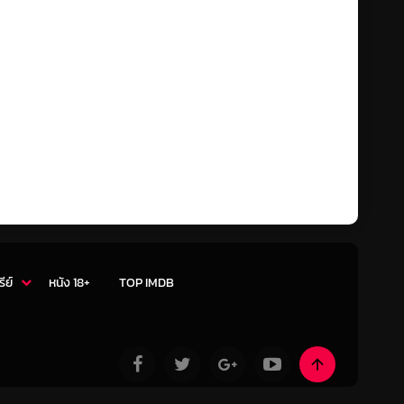
รีย์
หนัง 18+
TOP IMDB