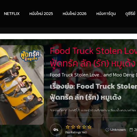
NETFLIX
หนังใหม่ 2025
หนังใหม่ 2026
หนังการ์ตูน
ดูซีรีย์
Food Truck Stolen Lov
ฟู้ดทรัค ลัก (รัก) หมูเด้ง
Food Truck Stolen Love... and Moo Deng (20
เรื่องย่อ: Food Truck Sto
ฟู้ดทรัค ลัก (รัก) หมูเด้ง
“มะเหมี่ยว” (มาริโอ้ เมาเร่อ) อดีตช่างเสียงในกองถ่
ทางกับ “ซารัง” เด็กชายชาวเกาหลี ที่พลัดหลงจากแม่
Foodtruck ของ “เจ็ก” ทำเอากองถ่ายวุ่นวายเมื่อลูกชา
ผดุง) อาร์ตไดเรคเตอร์ที่ติดรถมาด้วย ไม่รู้เลยว่าร
0
Unknown
2
(No Ratings Yet)
เส้นทางมุ่งสู่บางแสน มะเหมี่ยว, เจ็ก และ บ็อบบี้ ต้อ