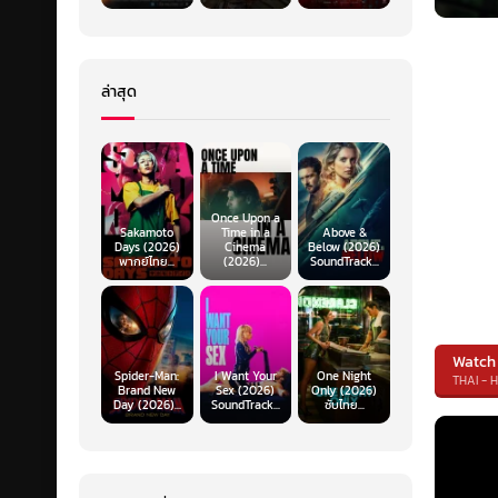
ล่าสุด
Once Upon a
Sakamoto
Time in a
Above &
Days (2026)
Cinema
Below (2026)
พากย์ไทย...
(2026)...
SoundTrack...
Watch
Spider-Man:
I Want Your
One Night
THAI - 
Brand New
Sex (2026)
Only (2026)
Day (2026)...
SoundTrack...
ซับไทย...