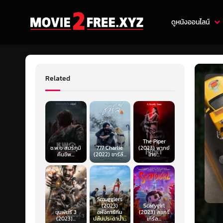
ดูหนังออนไลน์
Related
The Piper
ช.พ.๑ สมรภูมิ
777 Charlie
(2023) พากย์
คืนชีพ...
(2022) ชาร์ลี...
ไทย...
Smugglers
(2023)
Scarygirl
ขุนพันธ์ 3
อหังการ์ทีม
(2023) สแกรี่
(2023)...
ปล้นประดาน้ำ...
เกิร์ล...