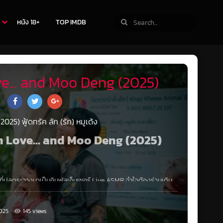
หนัง 18+
TOP IMDB
e... and Moo Deng (2025)
25) ฟู้ดทรัค ลัก (รัก) หมูเด้ง
len Love… and Moo Deng (2025)
าย ที่ปลดระวางมาเป็นอินฟลูเอ็นเซอร์ Live ASMR จำใจต้องร่วมเดิน
ที่มาถ่ายงานในเมืองไทย เด็กน้อยงอนแม่เลยแอบหนีขึ้นรถ
ยของลูกค้าหายไป โดยที่ เจ็ก (แจ็ค เฉลิมพล) และ “บ็อบบี้” (แจ๊ส
ถของตัวเองจะนำพา “มะเหมี่ยว” หวนกลับไปหาอดีตอีกครั้ง ระหว่าง
025
145 views
งเผชิญหน้ากับตำรวจท้องที่เล็ก ๆ ที่ใฝ่ฝันอยากทำคดีใหญ่ ได้ไล่ล่า