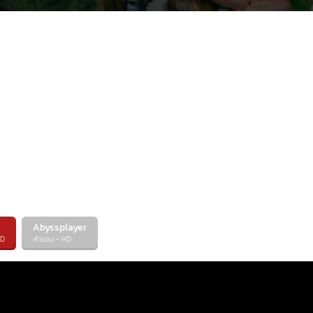
ผู้ร้ายในแบบหนังฮอลลีวู้ด มัคทายกผู้เชิญชวนให้คนมาทำบ
จนถึงฮิปโปแคระเซเลบตัวนั้น
Abyssplayer
HD
สำรอง - HD