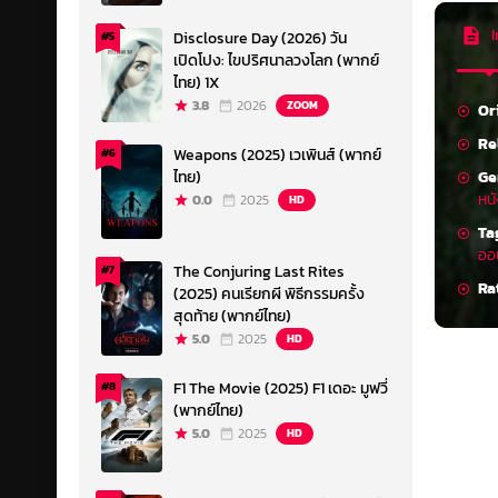
I
Disclosure Day (2026) วัน
#5
เปิดโปง: ไขปริศนาลวงโลก (พากย์
ไทย) 1X
3.8
2026
ZOOM
Or
Re
Weapons (2025) เวเพินส์ (พากย์
#6
Ge
ไทย)
หน
0.0
2025
HD
Ta
ออ
The Conjuring Last Rites
#7
Ra
(2025) คนเรียกผี พิธีกรรมครั้ง
สุดท้าย (พากย์ไทย)
5.0
2025
HD
F1 The Movie (2025) F1 เดอะ มูฟวี่
#8
(พากย์ไทย)
5.0
2025
HD