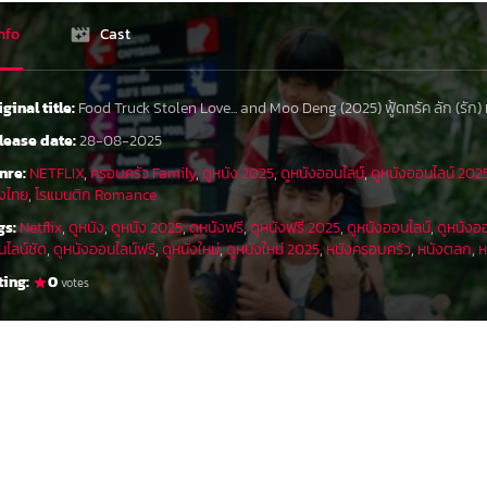
nfo
Cast
iginal title:
Food Truck Stolen Love... and Moo Deng (2025) ฟู้ดทรัค ลัก (รัก) 
lease date:
28-08-2025
nre:
NETFLIX
,
ครอบครัว Family
,
ดูหนัง 2025
,
ดูหนังออนไลน์
,
ดูหนังออนไลน์ 202
ังไทย
,
โรแมนติก Romance
gs:
Netflix
,
ดูหนัง
,
ดูหนัง 2025
,
ดูหนังฟรี
,
ดูหนังฟรี 2025
,
ดูหนังออนไลน์
,
ดูหนังอ
นไลน์ชัด
,
ดูหนังออนไลน์ฟรี
,
ดูหนังใหม่
,
ดูหนังใหม่ 2025
,
หนังครอบครัว
,
หนังตลก
,
ห
ting:
0
votes