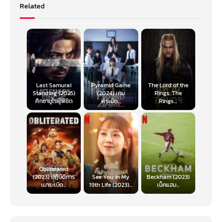
Related
Last Samurai
Pyramid Game
The Lord of the
Standing (2025)
(2024) เกม
Rings: The
ศึกซามูไรผู้พิชิต
พีระมิด...
Rings...
Obliterated
(2023) ปฏิบัติการ
See You in My
Beckham (2023)
เมาระเบิด...
19th Life (2023)...
เบ็คแฮม...