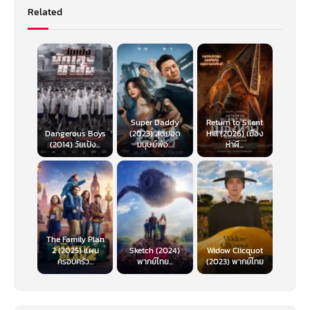
Related
Super Daddy
Return to Silent
Dangerous Boys
(2023) สุดยอด
Hill (2026) เมือง
(2014) วัยเป้ง...
มนุษย์พ่อ...
ห่าผี...
The Family Plan
2 (2025) แผน
Sketch (2024)
Widow Clicquot
ครอบครัว...
พากย์ไทย...
(2023) พากย์ไทย