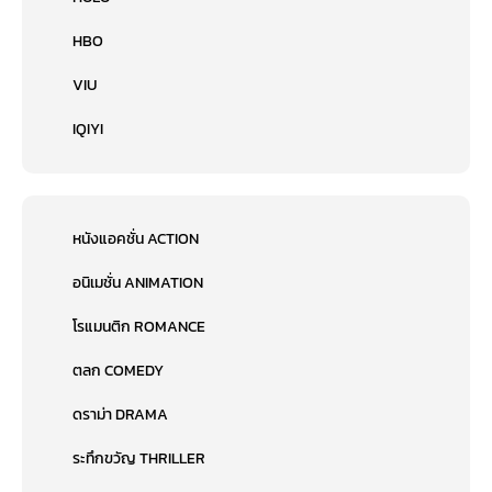
HBO
VIU
IQIYI
หนังแอคชั่น ACTION
อนิเมชั่น ANIMATION
โรแมนติก ROMANCE
ตลก COMEDY
ดราม่า DRAMA
ระทึกขวัญ THRILLER