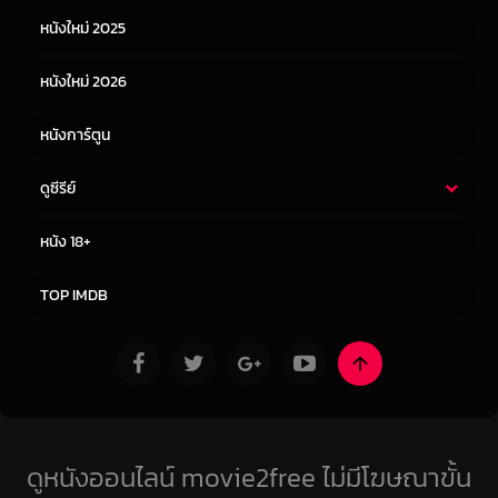
หนังใหม่ 2025
หนังจีน
หนังญี่ปุ่น
หนังใหม่ 2026
หนังการ์ตูน
ดูซีรีย์
ซีรี่ย์ไทย
ซีรีย์จีน
หนัง 18+
ซีรีย์ฝรั่ง
ซีรีย์เกาหลี
TOP IMDB
ดูหนังออนไลน์ movie2free ไม่มีโฆษณาขั้น