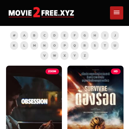
#
A
B
C
D
E
F
G
H
I
J
K
L
M
N
O
P
Q
R
S
T
U
V
W
X
Y
Z
ZOOM
HD