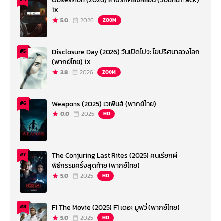
Obsession (2026) สาปรักคลั่งหลอน (SoundTrack)
1X
5.0
2026
ZOOM
Disclosure Day (2026) วันเปิดโปง: ไขปริศนาลวงโลก
#5
(พากย์ไทย) 1X
3.8
2026
ZOOM
Weapons (2025) เวเพินส์ (พากย์ไทย)
#6
0.0
2025
HD
The Conjuring Last Rites (2025) คนเรียกผี
#7
พิธีกรรมครั้งสุดท้าย (พากย์ไทย)
5.0
2025
HD
F1 The Movie (2025) F1 เดอะ มูฟวี่ (พากย์ไทย)
#8
5.0
2025
HD