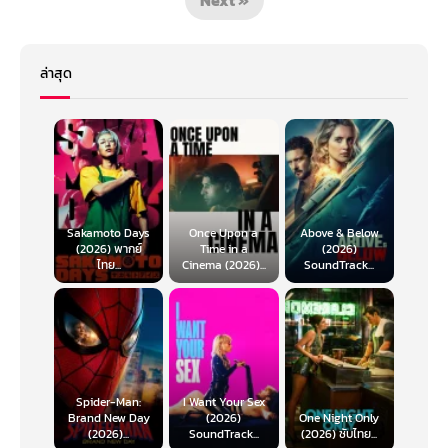
ล่าสุด
Sakamoto Days
Once Upon a
Above & Below
(2026) พากย์
Time in a
(2026)
ไทย...
Cinema (2026)...
SoundTrack...
Spider-Man:
I Want Your Sex
Brand New Day
(2026)
One Night Only
(2026)...
SoundTrack...
(2026) ซับไทย...