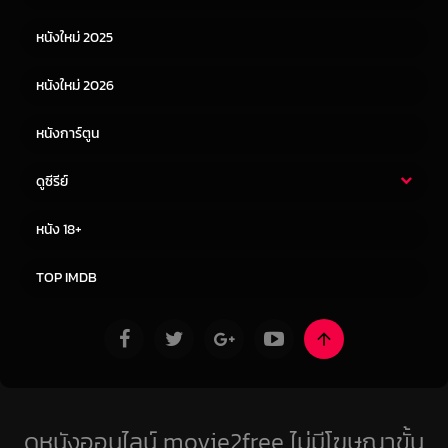
หนังเอเชีย
หนังเกาหลี
หนังใหม่ 2025
หนังจีน
หนังญี่ปุ่น
หนังใหม่ 2026
หนังการ์ตูน
ดูซีรีย์
ซีรี่ย์ไทย
ซีรีย์จีน
หนัง 18+
ซีรีย์ฝรั่ง
ซีรีย์เกาหลี
TOP IMDB
ดูหนังออนไลน์ movie2free ไม่มีโฆษณาขั้น