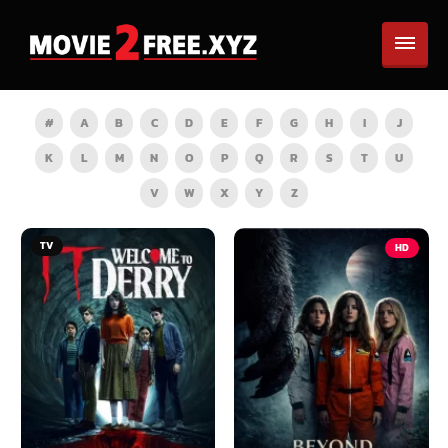
#
A
B
C
D
E
F
G
H
I
J
K
L
M
N
O
P
Q
R
S
T
U
V
W
X
Y
Z
TV
HD