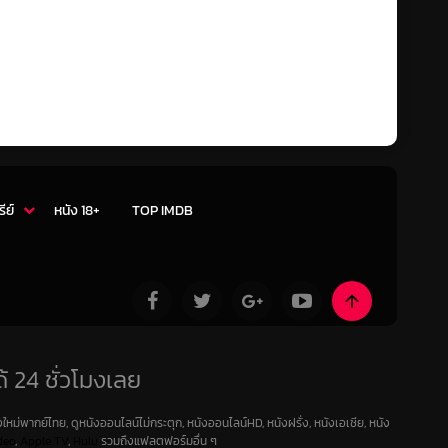
รีย์
หนัง 18+
TOP IMDB
้ 24 ชั่วโมงเลย
ใหม่พากย์ไทย, ดูหนังออนไลน์ไม่กระตุก, หนังออนไลน์HD, หนังฝรั่ง, หนังเอเชีย, หนัง
deo
,
Apple TV
,
Hulu
รวมถึงแฟลตฟอร์มอื่น ๆ