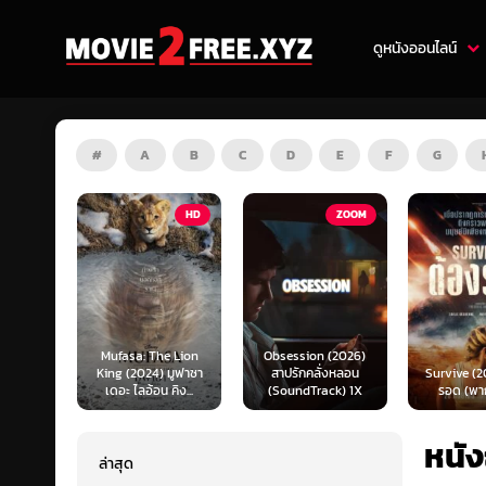
ดูหนังออนไลน์
#
A
B
C
D
E
F
G
HD
ZOOM
HD
e Lion
Obsession (2026)
Mortal K
 มูฟาซา
สาปรักคลั่งหลอน
Survive (2024) ต้อง
(2026) มอ
คิง...
(SoundTrack) 1X
รอด (พากย์ไทย)
แบท 2 (พ
หนังญ
ล่าสุด