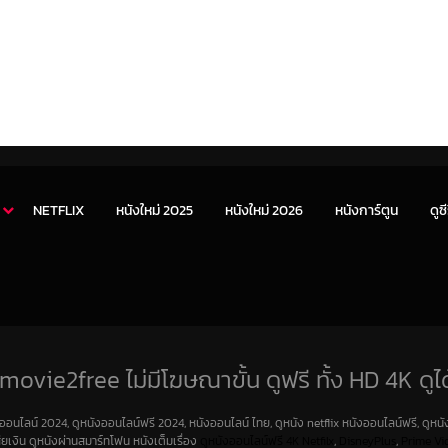
NETFLIX
หนังใหม่ 2025
หนังใหม่ 2026
หนังการ์ตูน
ดูซี
movie2free ไม่มีโฆษณาขั้น ดูฟรี ทั้ง HD 4K ดูได
งออนไลน์ 2024, ดูหนังออนไลน์ฟรี 2024, หนังออนไลน์ ไทย, ดูหนัง netflix หนังออนไลน์ฟรี, ดูหนัง
สียเงิน ดูหนังผ่านสมาร์ทโฟน หนังเต็มเรื่อง
ดูหนังออนไลน์ฟรี 4K
Netfilx
,
DisneyPlus
,
Prime Vi