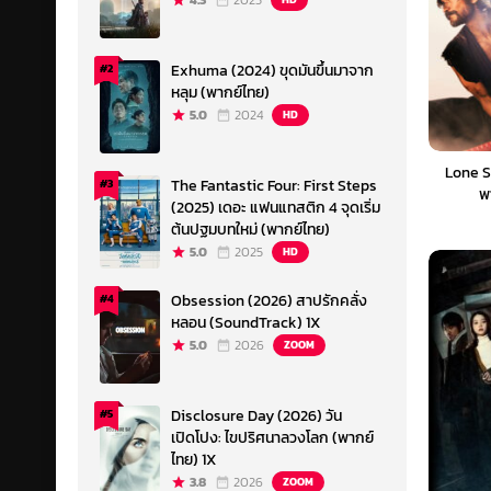
4.3
2023
Exhuma (2024) ขุดมันขึ้นมาจาก
#2
หลุม (พากย์ไทย)
5.0
2024
HD
Lone S
The Fantastic Four: First Steps
#3
พ
(2025) เดอะ แฟนแทสติก 4 จุดเริ่ม
ต้นปฐมบทใหม่ (พากย์ไทย)
5.0
2025
HD
Obsession (2026) สาปรักคลั่ง
#4
หลอน (SoundTrack) 1X
5.0
2026
ZOOM
Disclosure Day (2026) วัน
#5
เปิดโปง: ไขปริศนาลวงโลก (พากย์
ไทย) 1X
3.8
2026
ZOOM