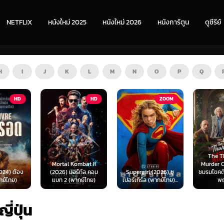
NETFLIX
หนังใหม่ 2025
หนังใหม่ 2026
หนังการ์ตูน
ดูซีรีย์
H
I
J
K
L
M
N
O
P
Q
HD
ZOOM
HD
The Thursday
ombat II
Murder Club (2025)
Exhuma 
ร์ทัล คอม
Supergirl (2026) ซู
ชมรมไขคดีฆาตกรรมวัน
มันขึ้
ากย์ไทย)
เปอร์เกิร์ล (พากย์ไทย)...
พฤหัส...
(พา
ี่ปุ่น