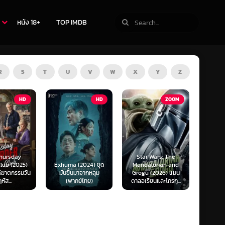
หนัง 18+
TOP IMDB
R
S
T
U
V
W
X
Y
Z
TV
HD
ZOOM
Star Wars: The
(2024) ขุด
Mandalorian and
The Last of Us
F1 The
นมาจากหลุม
Grogu (2026) แมน
Season 1-2 (2025)
F1 เดอะ
กย์ไทย)
ดาลอเรี่ยนและโกรกู...
เดอะ ลาสต์ ออฟ อัส