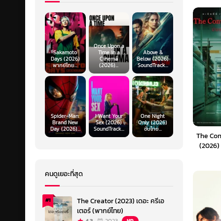
Once Upon a
Sakamoto
Time in a
Above &
Days (2026)
Cinema
Below (2026)
พากย์ไทย...
(2026)...
SoundTrack...
Spider-Man:
I Want Your
One Night
Brand New
Sex (2026)
Only (2026)
Day (2026)...
SoundTrack...
ซับไทย...
The Con
(2026) 
(
คนดูเยอะที่สุด
The Creator (2023) เดอะ ครีเอ
#1
เตอร์ (พากย์ไทย)
HD