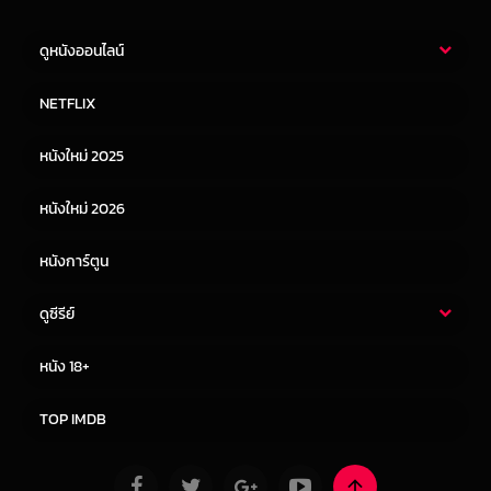
ดูหนังออนไลน์
หนังไทย
หนังฝรั่ง
NETFLIX
หนังเอเชีย
หนังเกาหลี
หนังใหม่ 2025
หนังจีน
หนังญี่ปุ่น
หนังใหม่ 2026
หนังการ์ตูน
ดูซีรีย์
ซีรี่ย์ไทย
ซีรีย์จีน
หนัง 18+
ซีรีย์ฝรั่ง
ซีรีย์เกาหลี
TOP IMDB