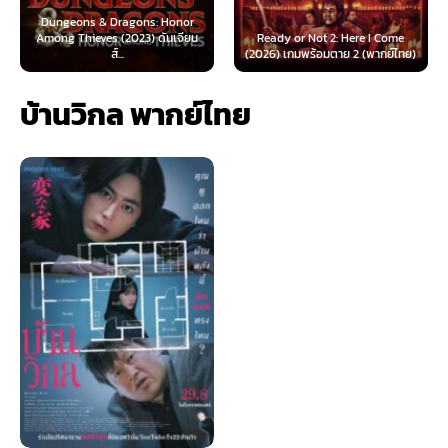
 & Dragons: Honor
ves (2023) ดันเจียน
Ready or Not 2: Here I Come
Now You See Me
ส์...
(2026) เกมพร้อมตาย 2 (พากย์ไทย)
(2025) อาชญ
บ้านวิกล พากย์ไทย