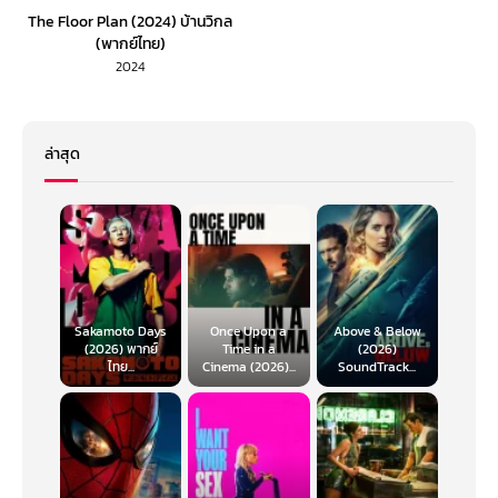
The Floor Plan (2024) บ้านวิกล
(พากย์ไทย)
2024
ล่าสุด
Sakamoto Days
Once Upon a
Above & Below
(2026) พากย์
Time in a
(2026)
ไทย...
Cinema (2026)...
SoundTrack...