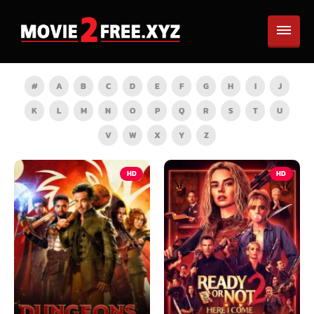
#
A
B
C
D
E
F
G
H
I
J
K
L
M
N
O
P
Q
R
S
T
U
V
W
X
Y
Z
HD
HD