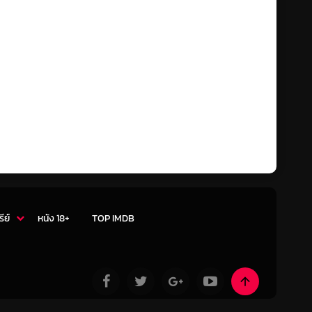
รีย์
หนัง 18+
TOP IMDB