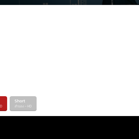
Short
HD
สำรอง - HD