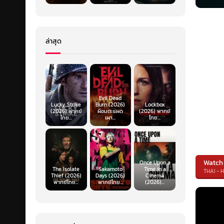
ล่าสุด
Evil Dead
Lucky Strike
Burn (2026)
Lockbox
(2026) พากย์
ผีอมตะแผด
(2026) พากย์
ไทย...
เผา...
ไทย...
Watch
Once Upon a
The Isolate
Sakamoto
Time in a
THAI - 
Thief (2026)
Days (2026)
Cinema
พากย์ไทย...
พากย์ไทย...
(2026)...