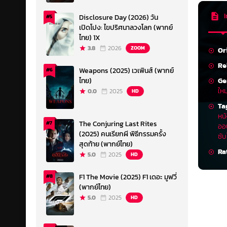
I
Disclosure Day (2026) วัน
#5
เปิดโปง: ไขปริศนาลวงโลก (พากย์
ไทย) 1X
3.8
2026
ZOOM
Or
Re
Weapons (2025) เวเพินส์ (พากย์
#6
Ge
ไทย)
ให
0.0
2025
HD
Ta
หน
The Conjuring Last Rites
#7
ออ
(2025) คนเรียกผี พิธีกรรมครั้ง
ซั
สุดท้าย (พากย์ไทย)
Ra
5.0
2025
HD
F1 The Movie (2025) F1 เดอะ มูฟวี่
#8
(พากย์ไทย)
5.0
2025
HD