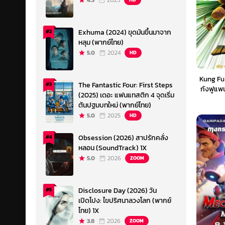
4.3
2023
Exhuma (2024) ขุดมันขึ้นมาจาก
#2
หลุม (พากย์ไทย)
5.0
2024
HD
Kung Fu
The Fantastic Four: First Steps
#3
กังฟูแพน
(2025) เดอะ แฟนแทสติก 4 จุดเริ่ม
ต้นปฐมบทใหม่ (พากย์ไทย)
5.0
2025
HD
Obsession (2026) สาปรักคลั่ง
#4
หลอน (SoundTrack) 1X
5.0
2026
ZOOM
Disclosure Day (2026) วัน
#5
เปิดโปง: ไขปริศนาลวงโลก (พากย์
ไทย) 1X
3.8
2026
ZOOM