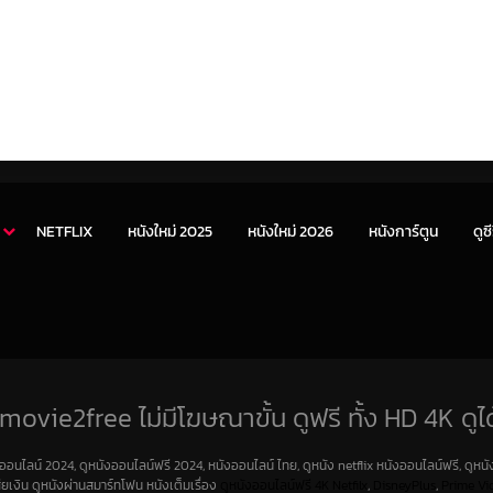
NETFLIX
หนังใหม่ 2025
หนังใหม่ 2026
หนังการ์ตูน
ดูซี
movie2free ไม่มีโฆษณาขั้น ดูฟรี ทั้ง HD 4K ดูได
งออนไลน์ 2024, ดูหนังออนไลน์ฟรี 2024, หนังออนไลน์ ไทย, ดูหนัง netflix หนังออนไลน์ฟรี, ดูหนัง
สียเงิน ดูหนังผ่านสมาร์ทโฟน หนังเต็มเรื่อง
ดูหนังออนไลน์ฟรี 4K
Netfilx
,
DisneyPlus
,
Prime Vi