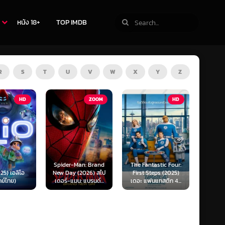
หนัง 18+
TOP IMDB
R
S
T
U
V
W
X
Y
Z
ZOOM
HD
HD
Man: Brand
The Fantastic Four:
Kraken (2025) คราเคน
Oppenh
(2026) สไป
First Steps (2025)
เลื้อยสยอง 20,000
ออพเพนไ
น: แบรนด์...
เดอะ แฟนแทสติก 4...
โยชน์...