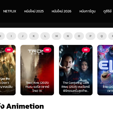
NETFLIX
หนังใหม่ 2025
หนังใหม่ 2026
หนังการ์ตูน
ดูซีรีย์
H
I
J
K
L
M
N
O
P
Q
HD
HD
HD
s (2025)
The Conjuring Last
Spider-
ีส (พากย์
Rites (2025) คนเรียกผี
Elio (2025) เอลิโอ
New Day 
 1X
พิธีกรรมครั้งสุดท้าย...
(พากย์ไทย)
เดอร์-แม
นัง Animetion