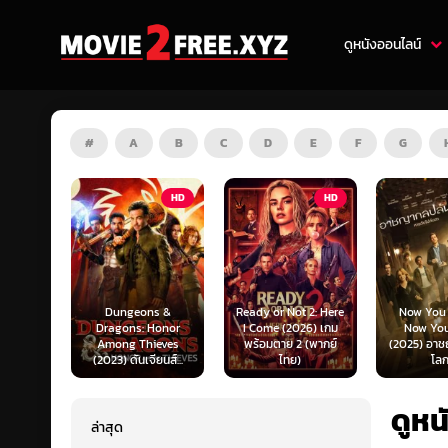
ดูหนังออนไลน์
#
A
B
C
D
E
F
G
HD
HD
HD
s &
Ready or Not 2: Here
Now You See Me:
Honor
I Come (2026) เกม
Now You Don’t
Tron: Are
ieves
พร้อมตาย 2 (พากย์
(2025) อาชญากลปล้น
ทรอน: แอร
ยนส์...
ไทย)
โลก...
ไทย)
ดูห
ล่าสุด