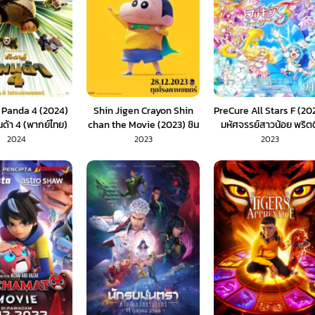
 Panda 4 (2024)
Shin Jigen Crayon Shin
PreCure All Stars F (20
ด้า 4 (พากย์ไทย)
chan the Movie (2023) ชิน
มหัศจรรย์สาวน้อย พริตตี
จัง เดอะมูฟวี่ มหาสงคราม
เคียว ออลสตาร์ เอฟ (พาก
2024
2023
2023
ซุปเปอร์พลังจิตซูชิเหินเวหา
ไทย)
(พากย์ไทย)