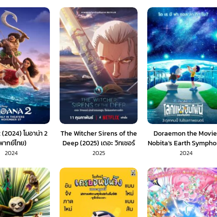
(2024) โมอาน่า 2
The Witcher Sirens of the
Doraemon the Movie
พากย์ไทย)
Deep (2025) เดอะ วิทเชอร์
Nobita’s Earth Symph
นักล่าจอมอสูร ไซเรนแห่ง
(2024) โดราเอมอน เดอะมูฟ
2024
2025
2024
ทะเลลึก (พากย์ไทย)
โลกซิมโฟนี่ของโนบิตะ (พา
ไทย)