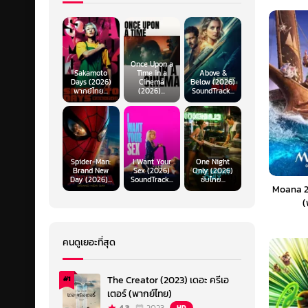
Once Upon a
Sakamoto
Time in a
Above &
Days (2026)
Cinema
Below (2026)
พากย์ไทย...
(2026)...
SoundTrack...
Spider-Man:
I Want Your
One Night
Brand New
Sex (2026)
Only (2026)
Day (2026)...
SoundTrack...
ซับไทย...
Moana 2 
(
คนดูเยอะที่สุด
The Creator (2023) เดอะ ครีเอ
#1
เตอร์ (พากย์ไทย)
HD