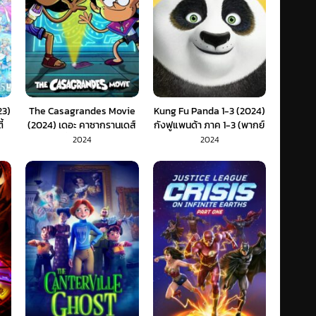
23)
The Casagrandes Movie
Kung Fu Panda 1-3 (2024)
้
(2024) เดอะ คาซากรานเดส์
กังฟูแพนด้า ภาค 1-3 (พากย์
ย์
มูฟวี่ (พากย์ไทย)
ไทย)
2024
2024