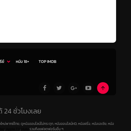
รีย์
หนัง 18+
TOP IMDB
้ 24 ชั่วโมงเลย
ใหม่พากย์ไทย, ดูหนังออนไลน์ไม่กระตุก, หนังออนไลน์HD, หนังฝรั่ง, หนังเอเชีย, หนัง
deo
,
Apple TV
,
Hulu
รวมถึงแฟลตฟอร์มอื่น ๆ