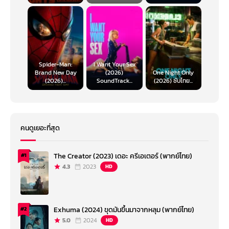
Spider-Man:
I Want Your Sex
Brand New Day
(2026)
One Night Only
(2026)...
SoundTrack...
(2026) ซับไทย...
คนดูเยอะที่สุด
The Creator (2023) เดอะ ครีเอเตอร์ (พากย์ไทย)
#1
4.3
2023
HD
Exhuma (2024) ขุดมันขึ้นมาจากหลุม (พากย์ไทย)
#2
5.0
2024
HD