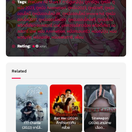
Tags:
PreCure All Stars F
,
การ์ตูนญี่ปุ่น
,
ดูการ์ตูน
,
ดูหนัง
,
ดู
หนัง 2023
,
ดูหนัง Animetion
,
ดูหนัง2023
,
ดูหนังฟรี
,
ดูหนัง
ออนไลน์
,
ดูหนังออนไลน์ 4K
,
ดูหนังออนไลน์ imovie hd
,
ดูหนัง
ออนไลน์037
,
ดูหนังออนไลน์ชัด
,
ดูหนังออนไลน์ฟรี
,
ดูหนังใหม่
,
พริตตี้เคียว ออลสตาร์ เอฟ
,
มหัศจรรย์สาวน้อย พริตตี้เคียว ออ
ลสตาร์ เอฟ
,
หนัง Animetion
,
หนังครอบครัว
,
หนังญี่ปุ่น
,
หนัง
ผจญภัย
,
หนังเอเชีย
,
หนังแฟนตาซี
,
เพื่อน
Rating:
0
votes
Related
Bat War (2024)
Sinakagon
777 Charlie
ศึกค้างคาวกิน
(2024) สาปสาย
(2022) ชาร์ลี...
กล้วย
เลือด...