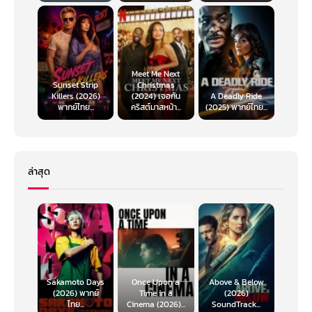
Meet Me Next
Sunset Strip
Christmas
Killers (2026)
(2024) เจอกัน
A Deadly Ride
พากย์ไทย...
คริสต์มาสหน้า...
(2025) พากย์ไทย...
ล่าสุด
Sakamoto Days
Once Upon a
Above & Below
(2026) พากย์
Time in a
(2026)
ไทย...
Cinema (2026)...
SoundTrack...