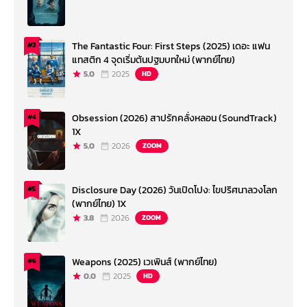
The Fantastic Four: First Steps (2025) เดอะ แฟน
#3
แทสติก 4 จุดเริ่มต้นปฐมบทใหม่ (พากย์ไทย)
5.0
2025
HD
Obsession (2026) สาปรักคลั่งหลอน (SoundTrack)
#4
1X
5.0
2026
ZOOM
Disclosure Day (2026) วันเปิดโปง: ไขปริศนาลวงโลก
#5
(พากย์ไทย) 1X
3.8
2026
ZOOM
Weapons (2025) เวเพินส์ (พากย์ไทย)
#6
0.0
2025
HD