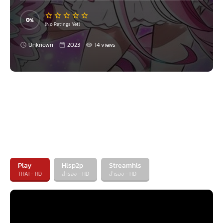
อาเกฮะได้พบกับอาสึมิ ลาล่า และยูคาริ แต่ลาล่ากับยูคาริกลับมีปัญหาในการสร้าง
สัมพันธ์ซึ่งกันและกัน! เรื่องราวแปลก ๆ ทำให้พวกเธอได้พบกับเพื่อนมากมาย แต่
0
ด้วยเหตุผลบางอย่าง ความทรงจำของพวกเธอกลับพร่ามัว และดูเหมือนว่าจะมี
(No Ratings Yet)
เพียงเหล่าพริตตี้เคียวเท่านั้นที่อยู่ในโลกนี้ใน…? พวกเธอต้องหาทางกลับไปที่โลก
ของตัวเองให้ได้ และเบาะแสเดียวคือปราสาทที่อยู่ห่างไกลออกไป!. การเดินทาง
Unknown
2023
14 views
ของพวกเธอได้เริ่มต้นขึ้นแล้ว!. ออกไปผจญภัยครั้งยิ่งใหญ่ที่ปราสาทกันเถอะ!
Play
Hlsp2p
Streamhls
THAI - HD
สำรอง - HD
สำรอง - HD