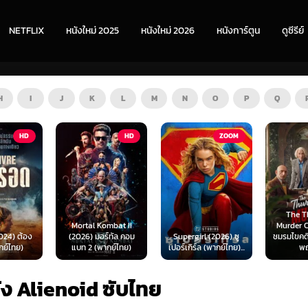
NETFLIX
หนังใหม่ 2025
หนังใหม่ 2026
หนังการ์ตูน
ดูซีรีย์
H
I
J
K
L
M
N
O
P
Q
HD
ZOOM
HD
The Thursday
ombat II
Murder Club (2025)
Exhuma 
ร์ทัล คอม
Supergirl (2026) ซู
ชมรมไขคดีฆาตกรรมวัน
มันขึ้
ากย์ไทย)
เปอร์เกิร์ล (พากย์ไทย)...
พฤหัส...
(พา
ัง Alienoid ซับไทย