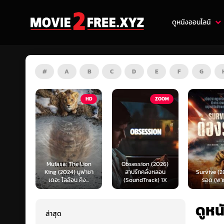
ดูหนังออนไลน์
#
A
B
C
D
E
F
G
HD
ZOOM
HD
e Lion
Obsession (2026)
Mortal K
 มูฟาซา
สาปรักคลั่งหลอน
Survive (2024) ต้อง
(2026) มอ
คิง...
(SoundTrack) 1X
รอด (พากย์ไทย)
แบท 2 (พ
ดูหน
ล่าสุด