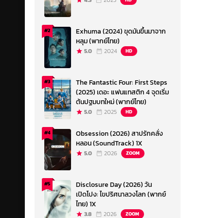
4.3
2023
Exhuma (2024) ขุดมันขึ้นมาจาก
#2
หลุม (พากย์ไทย)
5.0
2024
HD
The Fantastic Four: First Steps
#3
(2025) เดอะ แฟนแทสติก 4 จุดเริ่ม
ต้นปฐมบทใหม่ (พากย์ไทย)
5.0
2025
HD
Obsession (2026) สาปรักคลั่ง
#4
หลอน (SoundTrack) 1X
5.0
2026
ZOOM
Disclosure Day (2026) วัน
#5
เปิดโปง: ไขปริศนาลวงโลก (พากย์
ไทย) 1X
3.8
2026
ZOOM