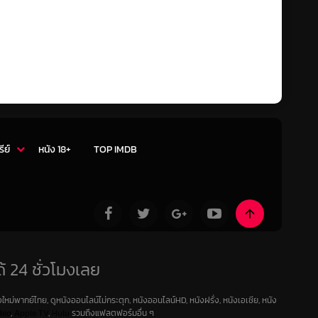
รีย์
หนัง 18+
TOP IMDB
้ 24 ชั่วโมงเลย
ใหม่พากย์ไทย, ดูหนังออนไลน์ไม่กระตุก, หนังออนไลน์HD, หนังฝรั่ง, หนังเอเชีย, หนัง
deo
,
Apple TV
,
Hulu
รวมถึงแฟลตฟอร์มอื่น ๆ