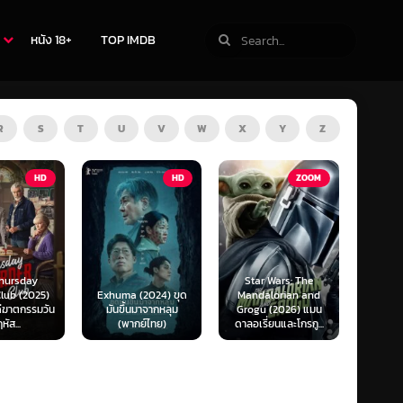
หนัง 18+
TOP IMDB
R
S
T
U
V
W
X
Y
Z
TV
HD
ZOOM
Star Wars: The
(2024) ขุด
Mandalorian and
The Last of Us
F1 The
นมาจากหลุม
Grogu (2026) แมน
Season 1-2 (2025)
F1 เดอะ
กย์ไทย)
ดาลอเรี่ยนและโกรกู...
เดอะ ลาสต์ ออฟ อัส