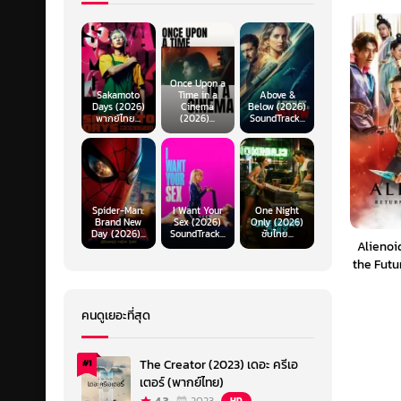
Once Upon a
Sakamoto
Time in a
Above &
Days (2026)
Cinema
Below (2026)
พากย์ไทย...
(2026)...
SoundTrack...
Spider-Man:
I Want Your
One Night
Brand New
Sex (2026)
Only (2026)
Day (2026)...
SoundTrack...
ซับไทย...
Alienoi
the Futu
เอเลี่ย
คนดูเยอะที่สุด
The Creator (2023) เดอะ ครีเอ
#1
เตอร์ (พากย์ไทย)
HD