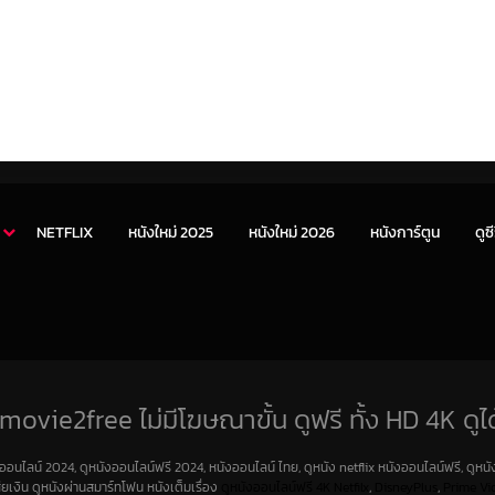
NETFLIX
หนังใหม่ 2025
หนังใหม่ 2026
หนังการ์ตูน
ดูซี
movie2free ไม่มีโฆษณาขั้น ดูฟรี ทั้ง HD 4K ดูได
งออนไลน์ 2024, ดูหนังออนไลน์ฟรี 2024, หนังออนไลน์ ไทย, ดูหนัง netflix หนังออนไลน์ฟรี, ดูหนัง
สียเงิน ดูหนังผ่านสมาร์ทโฟน หนังเต็มเรื่อง
ดูหนังออนไลน์ฟรี 4K
Netfilx
,
DisneyPlus
,
Prime Vi