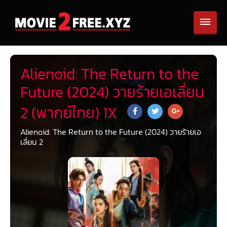
Alienoid: The Return to the
Future (2024) วายร้ายเอเลี่ยน
2 (พากย์ไทย) 1X
Alienoid: The Return to the Future (2024) วายร้ายเอ
เลี่ยน 2