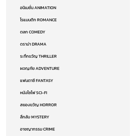
อนิเมชั่น ANIMATION
โรแมนติก ROMANCE
ตลก COMEDY
ดราม่า DRAMA
ระทึกขวัญ THRILLER
ผจญภัย ADVENTURE
แฟนตาซี FANTASY
หนังไซไฟ SCI-FI
สยองขวัญ HORROR
ลึกลับ MYSTERY
อาชญากรรม CRIME