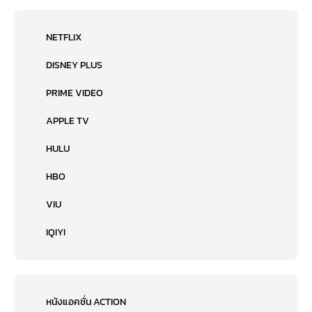
NETFLIX
DISNEY PLUS
PRIME VIDEO
APPLE TV
HULU
HBO
VIU
IQIYI
หนังแอคชั่น ACTION