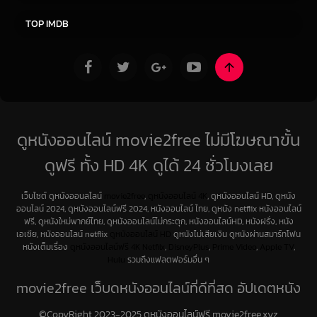
ซีรีย์ฝรั่ง
ซีรีย์เกาหลี
TOP IMDB
ดูหนังออนไลน์ movie2free ไม่มีโฆษณาขั้น
ดูฟรี ทั้ง HD 4K ดูได้ 24 ชั่วโมงเลย
เว็บไซต์ ดูหนังออนลไลน์
movie2free
,
ดูหนังออนไลน์ 4K
, ดูหนังออนไลน์ HD, ดูหนัง
ออนไลน์ 2024, ดูหนังออนไลน์ฟรี 2024, หนังออนไลน์ ไทย, ดูหนัง netflix หนังออนไลน์
ฟรี, ดูหนังใหม่พากย์ไทย, ดูหนังออนไลน์ไม่กระตุก, หนังออนไลน์HD, หนังฝรั่ง, หนัง
เอเชีย, หนังออนไลน์ netflix
ดูหนังออนไลน์ HD
ดูหนังไม่เสียเงิน ดูหนังผ่านสมาร์ทโฟน
หนังเต็มเรื่อง
ดูหนังออนไลน์ฟรี 4K
Netfilx
,
DisneyPlus
,
Prime Video
,
Apple TV
,
Hulu
รวมถึงแฟลตฟอร์มอื่น ๆ
movie2free เว็บดูหนังออนไลน์ที่ดีที่สุด อัปเดตหนัง
ใหม่ทุกวัน
©CopyRight 2023-2025 ดูหนังออนไลน์ฟรี movie2free.xyz