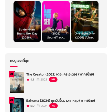
Spider-Man:
I Want Your Sex
Brand New Day
(2026)
One Night Only
(2026)...
SoundTrack...
(2026) ซับไทย...
คนดูเยอะที่สุด
The Creator (2023) เดอะ ครีเอเตอร์ (พากย์ไทย)
#1
4.3
2023
HD
Exhuma (2024) ขุดมันขึ้นมาจากหลุม (พากย์ไทย)
#2
5.0
2024
HD