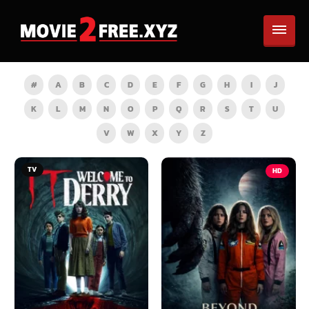
#
A
B
C
D
E
F
G
H
I
J
K
L
M
N
O
P
Q
R
S
T
U
V
W
X
Y
Z
TV
HD