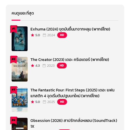
คนดูเยอะที่สุด
Exhuma (2024) ขุดมันขึ้นมาจากหลุม (พากย์ไทย)
#1
5.0
2024
HD
The Creator (2023) เดอะ ครีเอเตอร์ (พากย์ไทย)
#2
4.3
2023
HD
The Fantastic Four: First Steps (2025) เดอะ แฟน
#3
แทสติก 4 จุดเริ่มต้นปฐมบทใหม่ (พากย์ไทย)
5.0
2025
HD
Obsession (2026) สาปรักคลั่งหลอน (SoundTrack)
#4
1X