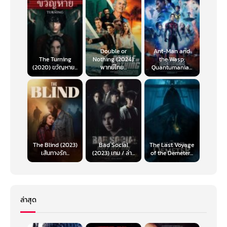
Double or
Ant-Man and
The Turning
Nothing (2024)
the Wasp:
(2020) ขวัญหาย...
พากย์ไทย...
Quantumania...
The Blind (2023)
Bad Social
The Last Voyage
เส้นทางรัก...
(2023) เกม / ล่า...
of the Demeter...
ล่าสุด