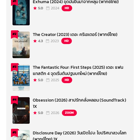
Exhuma (2024) ขุดมันขึ้นมาจากหลุม (พากย์ไทย)
#1
5.0
2024
HD
The Creator (2023) เดอะ ครีเอเตอร์ (พากย์ไทย)
#2
4.3
2023
HD
The Fantastic Four: First Steps (2025) เดอะ แฟน
#3
แทสติก 4 จุดเริ่มต้นปฐมบทใหม่ (พากย์ไทย)
5.0
2025
HD
Obsession (2026) สาปรักคลั่งหลอน (SoundTrack)
#4
1X
5.0
2026
ZOOM
Disclosure Day (2026) วันเปิดโปง: ไขปริศนาลวงโลก
#5
(พากย์ไทย) 1X