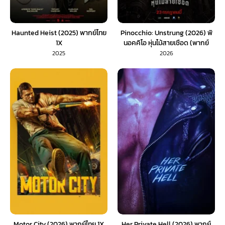
Haunted Heist (2025) พากย์ไทย
Pinocchio: Unstrung (2026) พิ
1X
นอคคิโอ หุ่นไม้สายเชือด (พากย์
ไทย) 1X
2025
2026
Motor City (2026) พากย์ไทย 1X
Her Private Hell (2026) พากย์