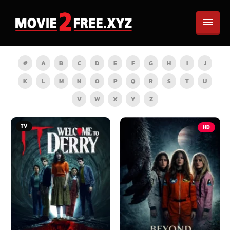
#
A
B
C
D
E
F
G
H
I
J
K
L
M
N
O
P
Q
R
S
T
U
V
W
X
Y
Z
TV
HD